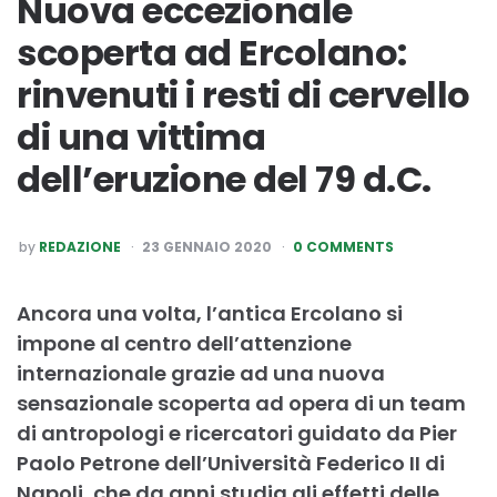
Nuova eccezionale
scoperta ad Ercolano:
rinvenuti i resti di cervello
di una vittima
dell’eruzione del 79 d.C.
POSTED
by
REDAZIONE
23 GENNAIO 2020
0 COMMENTS
BY
Ancora una volta, l’antica Ercolano si
impone al centro dell’attenzione
internazionale grazie ad una nuova
sensazionale scoperta ad opera di un team
di antropologi e ricercatori guidato da Pier
Paolo Petrone dell’Università Federico II di
Napoli, che da anni studia gli effetti delle