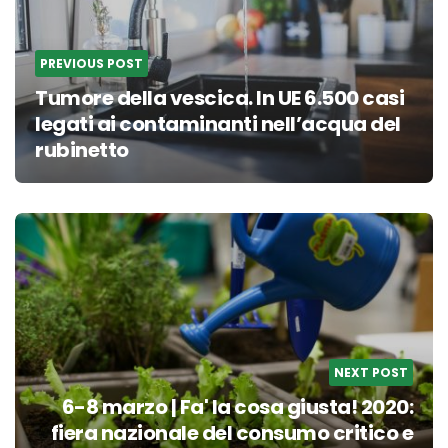
PREVIOUS POST
Tumore della vescica. In UE 6.500 casi
legati ai contaminanti nell’acqua del
rubinetto
NEXT POST
6-8 marzo | Fa' la cosa giusta! 2020:
fiera nazionale del consumo critico e