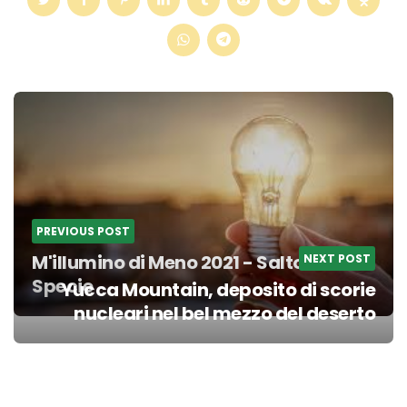
Post
navigation
PREVIOUS POST
M'illumino di Meno 2021 - Salto di
NEXT POST
Specie
Yucca Mountain, deposito di scorie
nucleari nel bel mezzo del deserto