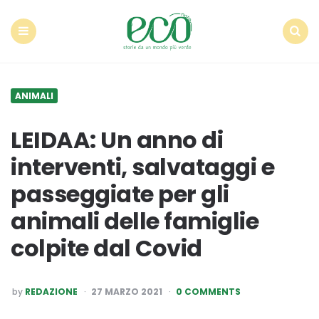
Econote
Menu
Search
ANIMALI
LEIDAA: Un anno di
interventi, salvataggi e
passeggiate per gli
animali delle famiglie
colpite dal Covid
POSTED
by
REDAZIONE
27 MARZO 2021
0 COMMENTS
BY