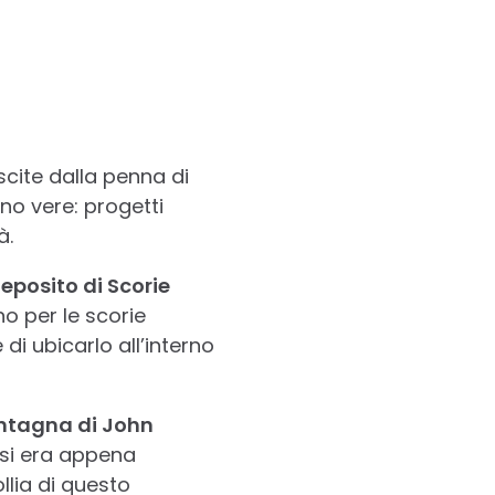
cite dalla penna di
no vere: progetti
à.
eposito di Scorie
o per le scorie
e di ubicarlo all’interno
tagna di John
 si era appena
ollia di questo