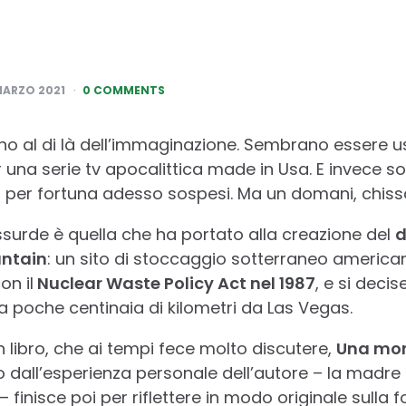
MARZO 2021
0 COMMENTS
no al di là dell’immaginazione. Sembrano essere us
una serie tv apocalittica made in Usa. E invece so
i, per fortuna adesso sospesi. Ma un domani, chiss
ssurde è quella che ha portato alla creazione del
d
untain
: un sito di stoccaggio sotterraneo american
on il
Nuclear Waste Policy Act nel 1987
, e si decis
a poche centinaia di kilometri da Las Vegas.
 libro, che ai tempi fece molto discutere,
Una mon
o dall’esperienza personale dell’autore – la madre
 finisce poi per riflettere in modo originale sulla f