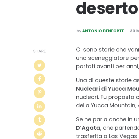
deserto
POSTED
by
ANTONIO BENFORTE
30 
BY
Ci sono storie che van
SHARE
uno sceneggiatore per 
portati avanti per ann
Una di queste storie a
Nucleari di Yucca Mo
nucleari. Fu proposto c
della Yucca Mountain, 
Se ne parla anche in un
D’Agata
, che partend
trasferita a Las Vegas –