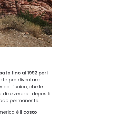
ato fino al 1992 per i
elta per diventare
ica. L’unico, che le
a di azzerare i depositi
 modo permanente.
merica è il
costo