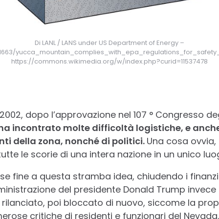
Di LANL / LANS under US Department of Energy –
/1663/yucca_mountain_complies_with_epa_regulations_for_safety_an
https://commons.wikimedia.org/w/index.php?curid=11537478
el 2002, dopo l’approvazione nel 107 ° Congresso degl
o ha incontrato molte difficoltà logistiche, e anch
nti della zona, nonché di politici.
Una cosa ovvia, 
tutte le scorie di una intera nazione in un unico luo
se fine a questa stramba idea, chiudendo i finanz
mministrazione del presidente Donald Trump invece 
u rilanciato, poi bloccato di nuovo, siccome la prop
rose critiche di residenti e funzionari del Nevada.