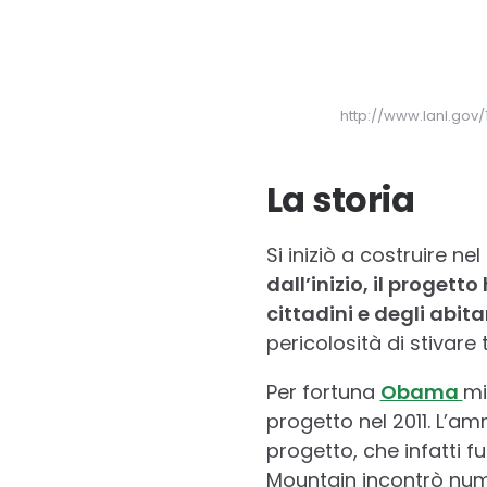
http://www.lanl.gov
La storia
Si iniziò a costruire n
dall’inizio, il progett
cittadini e degli abita
pericolosità di stivare 
Per fortuna
Obama
mi
progetto nel 2011. L’a
progetto, che infatti f
Mountain incontrò nume