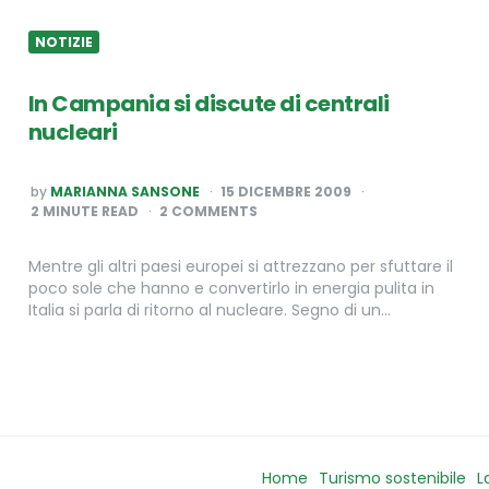
NOTIZIE
In Campania si discute di centrali
nucleari
POSTED
by
MARIANNA SANSONE
15 DICEMBRE 2009
BY
2
MINUTE READ
2 COMMENTS
Mentre gli altri paesi europei si attrezzano per sfuttare il
poco sole che hanno e convertirlo in energia pulita in
Italia si parla di ritorno al nucleare. Segno di un…
Home
Turismo sostenibile
L