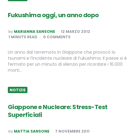
Fukushima oggi, un anno dopo
POSTED
by
MARIANNA SANSONE
12 MARZO 2012
BY
1
MINUTE READ
0 COMMENTS
Un anno dal terremoto in Giappone che provocò lo
tsunami e l’incidente nucleare di Fukushima. Il paese si è
fermato per un minuto di silenzio per ricordare i 16.000
morti…
NOTIZIE
Giappone e Nucleare: Stress-Test
Superficiali
POSTED
by
MATTIA SANSONE
7 NOVEMBRE 2011
BY