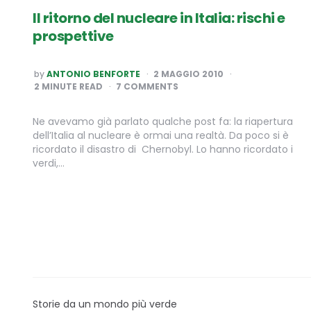
Il ritorno del nucleare in Italia: rischi e
prospettive
POSTED
by
ANTONIO BENFORTE
2 MAGGIO 2010
BY
2
MINUTE READ
7 COMMENTS
Ne avevamo già parlato qualche post fa: la riapertura
dell’Italia al nucleare è ormai una realtà. Da poco si è
ricordato il disastro di Chernobyl. Lo hanno ricordato i
verdi,…
Storie da un mondo più verde