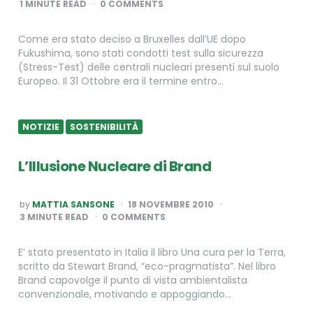
1
MINUTE READ
0 COMMENTS
Come era stato deciso a Bruxelles dall’UE dopo
Fukushima, sono stati condotti test sulla sicurezza
(Stress-Test) delle centrali nucleari presenti sul suolo
Europeo. Il 31 Ottobre era il termine entro…
NOTIZIE
SOSTENIBILITÀ
L’Illusione Nucleare di Brand
POSTED
by
MATTIA SANSONE
18 NOVEMBRE 2010
BY
3
MINUTE READ
0 COMMENTS
E’ stato presentato in Italia il libro Una cura per la Terra,
scritto da Stewart Brand, “eco-pragmatista”. Nel libro
Brand capovolge il punto di vista ambientalista
convenzionale, motivando e appoggiando…