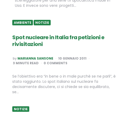
sceneggiatore per una serie tv apocalittica made in
Usa. E invece sono vere: progetti…
AMBIENTE
NOTIZIE
Spot nucleare in Italia fra petizioni e
rivisitazioni
POSTED
by
MARIANNA SANSONE
10 GENNAIO 2011
BY
3
MINUTE READ
0 COMMENTS
Se l’obiettivo era “in bene o in male purchè se ne parli”, è
stato raggiunto. Lo spot italiano sul nucleare fa
decisamente discutere, ci si chiede se sia equilibrato,
se…
NOTIZIE