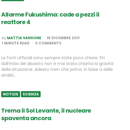
Allarme Fukushima: cade a pezzi il
reattore 4
POSTED
by
MATTIA SANSONE
15 DICEMBRE 2011
BY
1
MINUTE READ
0 COMMENTS
Le fonti ufficiali sono sempre state poco chiare. Fin
dall’inizio del disastro non è mai stata chiarita la gravità
della situazione. Adesso men che prima. In base a delle
analisi…
NOTIZIE
SCIENZA
Trema il Sol Levante, il nucleare
spaventa ancora