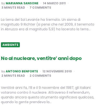
POSTED
by
MARIANNA SANSONE
14 MARZO 2011
BY
3
MINUTE READ
7 COMMENTS
La terra del Sol Levante ha tremato. Un sisma di
magnitudo 9 Richter (si pensi che nel 2009, il terremoto
in Abruzzo era di magnitudo 5,9) ha lacerato la terra…
AMBIENTE
No al nucleare, ventitre’ anni dopo
POSTED
by
ANTONIO BENFORTE
12 NOVEMBRE 2010
BY
2
MINUTE READ
2 COMMENTS
Ventitré anni fa, l’8 e il 9 novembre del 1987, gli italiani
votarono contro il nucleare. Attraverso il referendum,
quando ancora questo strumento significava qualcosa,
quando la gente prendeva la…