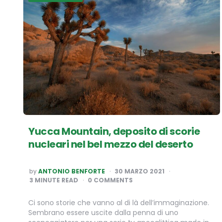
Yucca Mountain, deposito di scorie
nucleari nel bel mezzo del deserto
POSTED
by
ANTONIO BENFORTE
30 MARZO 2021
BY
3
MINUTE READ
0 COMMENTS
Ci sono storie che vanno al di là dell’immaginazione.
Sembrano essere uscite dalla penna di uno