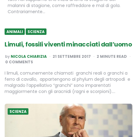
malanni di stagione, come raffreddore e mal di gola.
Contrariamente…
ANIMALI
SCIENZA
Limuli, fossili viventi minacciati dall’uomo
POSTED
by
NICOLA CHIARIZIA
21 SETTEMBRE 2017
2
MINUTE READ
BY
0 COMMENTS
I limuli, comunemente chiamati granchi reali o granchi a
ferro di cavallo, appartengono al phylum degli artropodi e
malgrado l’appellativo “granchi” sono imparentati
maggiormente con gli aracnidi (ragni e scorpioni)….
SCIENZA