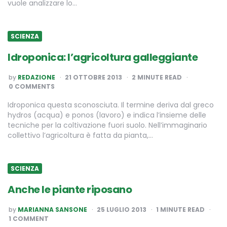
vuole analizzare lo…
SCIENZA
Idroponica: l’agricoltura galleggiante
POSTED
by
REDAZIONE
21 OTTOBRE 2013
2
MINUTE READ
BY
0 COMMENTS
Idroponica questa sconosciuta. Il termine deriva dal greco
hydros (acqua) e ponos (lavoro) e indica l’insieme delle
tecniche per la coltivazione fuori suolo. Nell’immaginario
collettivo l’agricoltura è fatta da pianta,…
SCIENZA
Anche le piante riposano
POSTED
by
MARIANNA SANSONE
25 LUGLIO 2013
1
MINUTE READ
BY
1 COMMENT