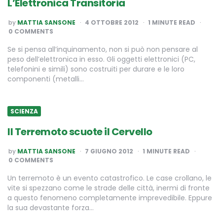
L’Elettronica Transitoria
POSTED
by
MATTIA SANSONE
4 OTTOBRE 2012
1
MINUTE READ
BY
0 COMMENTS
Se si pensa all’inquinamento, non si può non pensare al
peso dell’elettronica in esso. Gli oggetti elettronici (PC,
telefonini e simili) sono costruiti per durare e le loro
componenti (metalli…
SCIENZA
Il Terremoto scuote il Cervello
POSTED
by
MATTIA SANSONE
7 GIUGNO 2012
1
MINUTE READ
BY
0 COMMENTS
Un terremoto è un evento catastrofico. Le case crollano, le
vite si spezzano come le strade delle città, inermi di fronte
a questo fenomeno completamente imprevedibile. Eppure
la sua devastante forza…