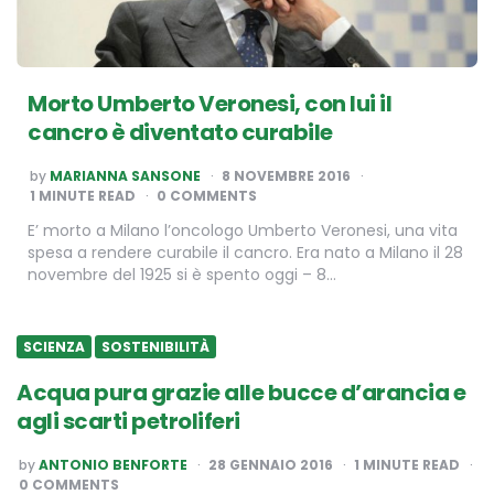
Morto Umberto Veronesi, con lui il
cancro è diventato curabile
POSTED
by
MARIANNA SANSONE
8 NOVEMBRE 2016
BY
1
MINUTE READ
0 COMMENTS
E’ morto a Milano l’oncologo Umberto Veronesi, una vita
spesa a rendere curabile il cancro. Era nato a Milano il 28
novembre del 1925 si è spento oggi – 8…
SCIENZA
SOSTENIBILITÀ
Acqua pura grazie alle bucce d’arancia e
agli scarti petroliferi
POSTED
by
ANTONIO BENFORTE
28 GENNAIO 2016
1
MINUTE READ
BY
0 COMMENTS