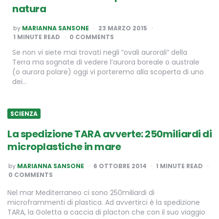
natura
POSTED
by
MARIANNA SANSONE
23 MARZO 2015
BY
1
MINUTE READ
0 COMMENTS
Se non vi siete mai trovati negli “ovali aurorali” della
Terra ma sognate di vedere l’aurora boreale o australe
(o aurora polare) oggi vi porteremo alla scoperta di uno
dei…
SCIENZA
La spedizione TARA avverte: 250miliardi di
microplastiche in mare
POSTED
by
MARIANNA SANSONE
6 OTTOBRE 2014
1
MINUTE READ
BY
0 COMMENTS
Nel mar Mediterraneo ci sono 250miliardi di
microframmenti di plastica. Ad avvertirci è la spedizione
TARA, la Goletta a caccia di placton che con il suo viaggio