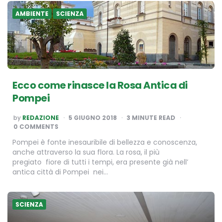
AMBIENTE
SCIENZA
Ecco come rinasce la Rosa Antica di
Pompei
POSTED
by
REDAZIONE
5 GIUGNO 2018
3
MINUTE READ
BY
0 COMMENTS
Pompei è fonte inesauribile di bellezza e conoscenza,
anche attraverso la sua flora. La rosa, il più
pregiato fiore di tutti i tempi, era presente già nell’
antica città di Pompei nei…
SCIENZA