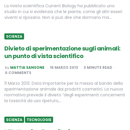
La rivista scientifica Current Biology ha pubblicato uno
studio in cui si evidenzia che le piante, come gli altri esseri
viventi si riposano. Non si può dire che dormano ma…
SCIENZA
Divieto di sperimentazione sugli animali:
un punto di vista scientifico
POSTED
by
MATTIA SANSONE
15 MARZO 2013
3
MINUTE READ
BY
0 COMMENTS
11 Marzo 2013. Data importante per la messa al bando della
sperimentazione animale dai prodotti cosmetici. La nuova
normativa prevede il divieto “degli esperimenti concernenti
la tossicità da uso ripetuto,…
SCIENZA
TECNOLOGIE