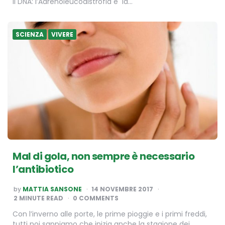
il DNA: l’Adrenoleucodistrofia e la…
SCIENZA
VIVERE
Mal di gola, non sempre è necessario
l’antibiotico
POSTED
by
MATTIA SANSONE
14 NOVEMBRE 2017
BY
2
MINUTE READ
0 COMMENTS
Con l’inverno alle porte, le prime pioggie e i primi freddi,
tutti noi sappiamo che inizia anche la stagione dei