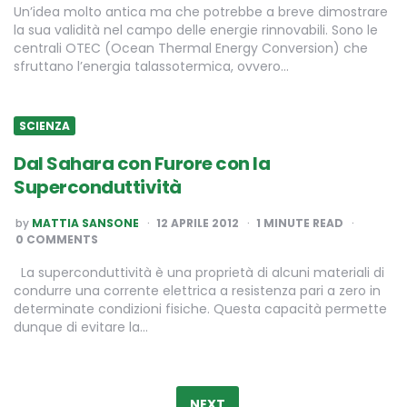
Un’idea molto antica ma che potrebbe a breve dimostrare
la sua validità nel campo delle energie rinnovabili. Sono le
centrali OTEC (Ocean Thermal Energy Conversion) che
sfruttano l’energia talassotermica, ovvero…
SCIENZA
Dal Sahara con Furore con la
Superconduttività
POSTED
by
MATTIA SANSONE
12 APRILE 2012
1
MINUTE READ
BY
0 COMMENTS
La superconduttività è una proprietà di alcuni materiali di
condurre una corrente elettrica a resistenza pari a zero in
determinate condizioni fisiche. Questa capacità permette
dunque di evitare la…
Paginazione
degli
NEXT