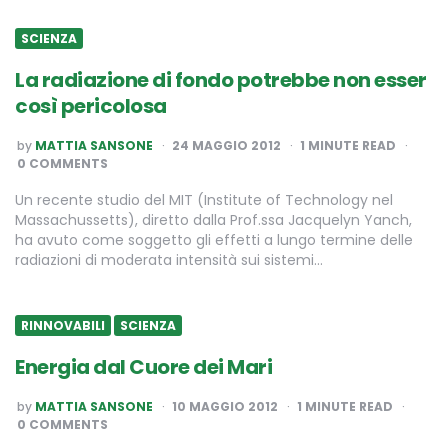
SCIENZA
La radiazione di fondo potrebbe non esser
così pericolosa
POSTED
by
MATTIA SANSONE
24 MAGGIO 2012
1
MINUTE READ
BY
0 COMMENTS
Un recente studio del MIT (Institute of Technology nel
Massachussetts), diretto dalla Prof.ssa Jacquelyn Yanch,
ha avuto come soggetto gli effetti a lungo termine delle
radiazioni di moderata intensità sui sistemi…
RINNOVABILI
SCIENZA
Energia dal Cuore dei Mari
POSTED
by
MATTIA SANSONE
10 MAGGIO 2012
1
MINUTE READ
BY
0 COMMENTS