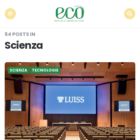
Econote
Menu
Search
54 POSTS IN
Scienza
SCIENZA
TECNOLOGIE