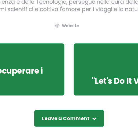
enza e delle Tecnologie, persegue nella cura dell
mi scientifici e coltiva l'amore per i viaggi e la natu
Website
ecuperare i
"Let's Do It
Leave a Comment