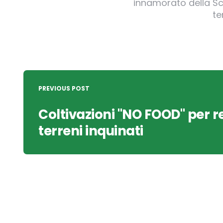
innamorato della Sci
te
Post
navigation
PREVIOUS POST
Coltivazioni "NO FOOD" per r
terreni inquinati