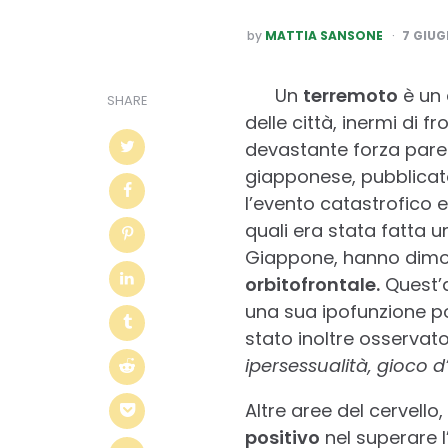
POSTED
by
MATTIA SANSONE
7 GIUG
BY
Un
terremoto
è un 
SHARE
delle città, inermi d
devastante forza pare 
giapponese, pubblica
l’evento catastrofico e
quali era stata fatta
Giappone, hanno dimost
orbitofrontale.
Quest’a
una sua ipofunzione po
stato inoltre osservato
ipersessualità, gioco 
Altre aree del cervell
positivo
nel superare l