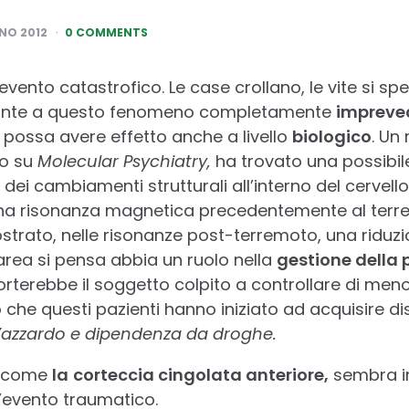
NO 2012
0 COMMENTS
evento catastrofico. Le case crollano, le vite si s
i fronte a questo fenomeno completamente
impreved
possa avere effetto anche a livello
biologico
. Un
to su
Molecular Psychiatry,
ha trovato una possibile
 dei cambiamenti strutturali all’interno del cervell
 una risonanza magnetica precedentemente al terre
rato, nelle risonanze post-terremoto, una riduzio
rea si pensa abbia un ruolo nella
gestione della 
rterebbe il soggetto colpito a controllare di men
 che questi pazienti hanno iniziato ad acquisire di
d’azzardo e dipendenza da droghe.
o, come
la
corteccia cingolata anteriore,
sembra in
’evento traumatico.