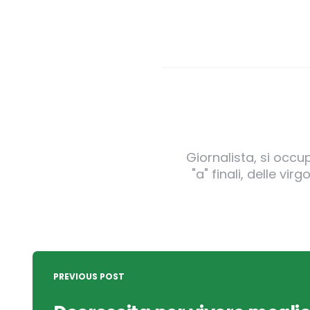
Giornalista, si occu
"a" finali, delle v
Post
navigation
PREVIOUS POST