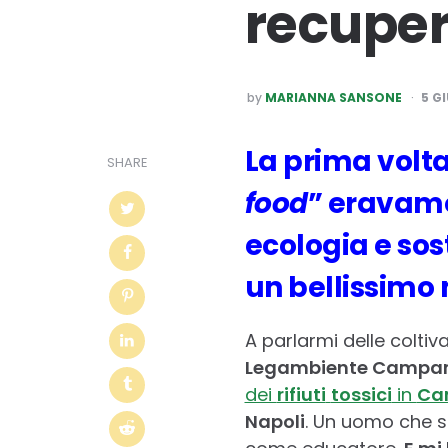
recupera
POSTED
by
MARIANNA SANSONE
5 G
BY
La prima volta
SHARE
food
” eravamo
ecologia e sos
un bellissimo
A parlarmi delle coltiva
Legambiente Campa
dei
rifiuti
tossici
in
Ca
Napoli
. Un uomo che sp