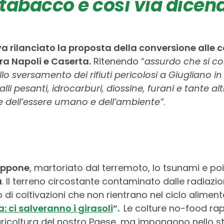
l tabacco e così via dicen
a rilanciato la proposta della conversione alle c
 fra Napoli e Caserta.
Ritenendo “
assurdo che si co
allo sversamento dei rifiuti pericolosi a Giugliano 
lli pesanti, idrocarburi, diossine, furani e tante a
te dell’essere umano e dell’ambiente”
.
appone
, martoriato dal terremoto, lo tsunami e poi
a
. Il terreno circostante contaminato dalle radiazi
 di coltivazioni che non rientrano nel ciclo alimen
 ci salveranno i girasoli
“.
Le colture no-food ra
agricoltura del nostro Paese, ma impongono nello 