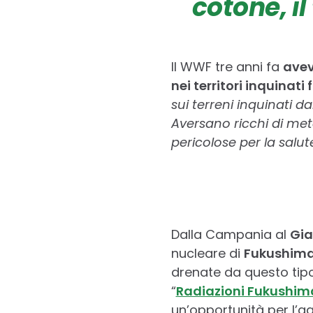
cotone, i
Il WWF tre anni fa
avev
nei territori inquinati
sui terreni inquinati d
Aversano ricchi di meta
pericolose per la salu
Dalla Campania al
Gi
nucleare di
Fukushim
drenate da questo tipo
“
Radiazioni Fukushima:
un’opportunità per l’