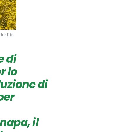
dustria.
e di
r lo
uzione di
per
anapa, il