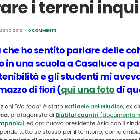
re i terreni inqui
IUGNO 2012
0 COMMENTS
 che ho sentito parlare delle col
 in una scuola a Casaluce a par
tenibilità e gli studenti mi ave
 mazzo di
fiori
(
qui una foto
di qu
zioni “
No food
” è stato
Raffaele Del Giudice
, ex d
nia
, protagonista di
Biùtiful cauntri
(documentario
mpania
)
ed ora nuovo presidente Asia con il sin
ende tutto se stesso per il territorio, come ambien