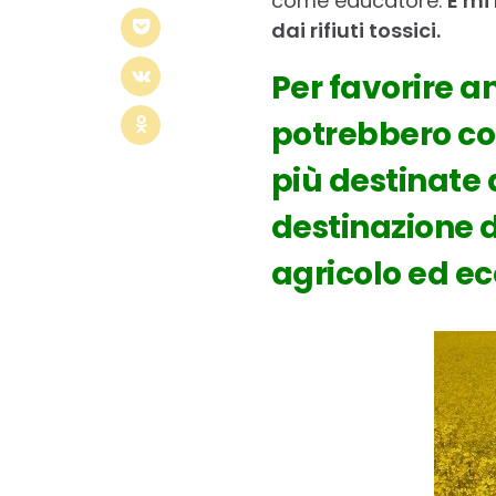
come educatore.
E mi
dai rifiuti tossici.
Per favorire an
potrebbero conv
più destinate
destinazione 
agricolo ed e