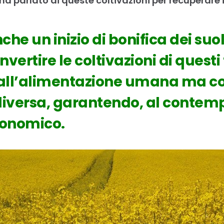
 ha parlato di queste coltivazioni per recuperare 
che un inizio di bonifica dei suoli
ertire le coltivazioni di questi t
 all’alimentazione umana ma c
diversa, garantendo, al contemp
conomico.