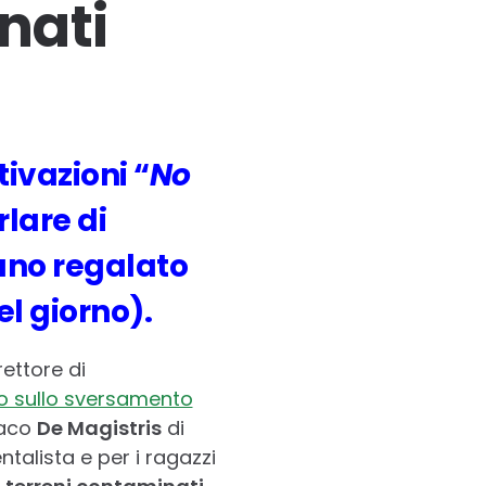
nati
tivazioni “
No
lare di
vano regalato
el giorno).
irettore di
 sullo sversamento
daco
De Magistris
di
talista e per i ragazzi