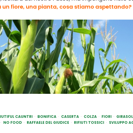
 un fiore, una pianta, cosa stiamo aspettando?
IUTIFUL CAUNTRI
BONIFICA
CASERTA
COLZA
FIORI
GIRASOL
NO FOOD
RAFFAELE DEL GIUDICE
RIFIUTI TOSSICI
SVILUPPO A