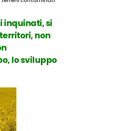
i terreni contaminati
 inquinati, si
erritori, non
on
o, lo sviluppo