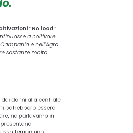
do.
oltivazioni “No food”
ntinuasse a coltivare
in Campania e nell’Agro
ltre sostanze molto
 dai danni alla centrale
oni potrebbero essere
tare, ne parlavamo in
ppresentano
stesso tempo uno