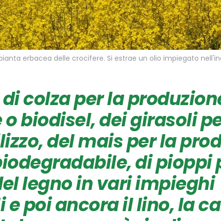
pianta erbacea delle crocifere. Si estrae un olio impiegato nell'in
 di
colza
per la produzion
e
o
biodisel
, dei
girasoli
pe
lizzo, del
mais
per la prod
biodegradabile, di pioppi 
 del legno in vari impieghi
i e poi ancora il lino, la c