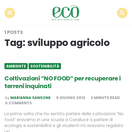
Econote
Menu
Search
1 POSTS
Tag:
sviluppo agricolo
AMBIENTE
SOSTENIBILITÀ
Coltivazioni “NO FOOD” per recuperare i
terreni inquinati
POSTED
by
MARIANNA SANSONE
5 GIUGNO 2012
2
MINUTE READ
BY
0 COMMENTS
La prima volta che ho sentito parlare delle coltivazioni “No
food” eravamo in una scuola a Casaluce a parlare di
ecologia e sostenibilità e gli studenti mi avevano regalato
un…