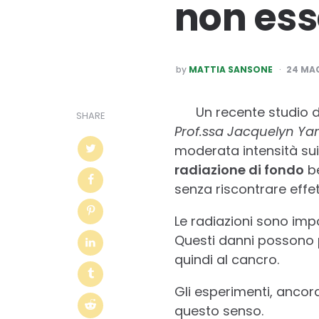
non ess
POSTED
by
MATTIA SANSONE
24 MA
BY
Un recente studio d
SHARE
Prof.ssa Jacquelyn Ya
moderata intensità sui
radiazione di fondo
be
senza riscontrare effet
Le radiazioni sono imp
Questi danni possono p
quindi al cancro.
Gli esperimenti, ancora
questo senso.