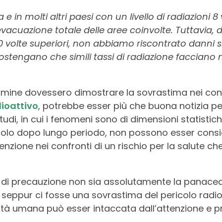
e in molti altri paesi con un livello di radiazioni 8
evacuazione totale delle aree coinvolte. Tuttavia, 
00 volte superiori, non abbiamo riscontrato danni sig
ostengano che simili tassi di radiazione facciano 
 termine dovessero dimostrare la sovrastima nei con
ioattivo
, potrebbe esser più che buona notizia per
udi, in cui i fenomeni sono di dimensioni statistich
solo dopo lungo periodo, non possono esser consi
tenzione nei confronti di un rischio per la salute ch
o di precauzione non sia assolutamente la panacea p
eppur ci fosse una sovrastima del pericolo radio
ertà umana può esser intaccata dall’attenzione e p