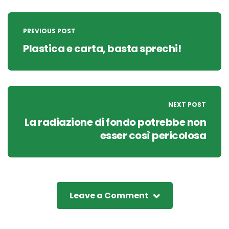
Post
navigation
PREVIOUS POST
Plastica e carta, basta sprechi!
NEXT POST
La radiazione di fondo potrebbe non
esser così pericolosa
Leave a Comment