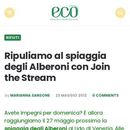
Econote
Menu
Search
RIFIUTI
Ripuliamo al spiaggia
degli Alberoni con Join
the Stream
POSTED
by
MARIANNA SANSONE
23 MAGGIO 2012
0 COMMENTS
BY
Avete impegni per domenica? E allora
raggiungiamo il 27 maggio prossimo la
spiaggia degli Alberoni
al Lido di Venezia. Alle