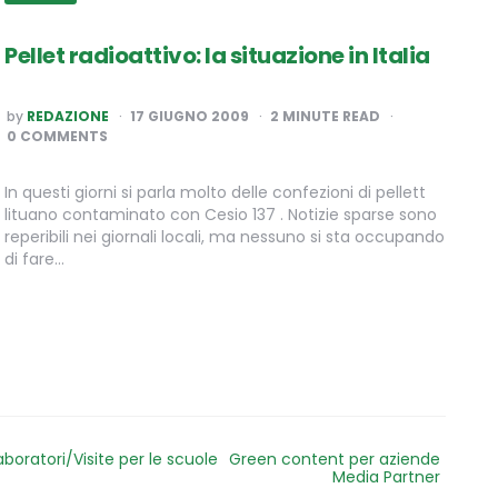
Pellet radioattivo: la situazione in Italia
POSTED
by
REDAZIONE
17 GIUGNO 2009
2
MINUTE READ
BY
0 COMMENTS
In questi giorni si parla molto delle confezioni di pellett
lituano contaminato con Cesio 137 . Notizie sparse sono
reperibili nei giornali locali, ma nessuno si sta occupando
di fare…
aboratori/Visite per le scuole
Green content per aziende
Media Partner