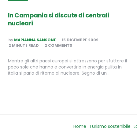
In Campania si discute di centrali
nucleari
POSTED
by
MARIANNA SANSONE
15 DICEMBRE 2009
BY
2
MINUTE READ
2 COMMENTS
Mentre gli altri paesi europei si attrezzano per sfuttare il
poco sole che hanno e convertirlo in energia pulita in
Italia si parla di ritorno al nucleare. Segno di un…
Home
Turismo sostenibile
L