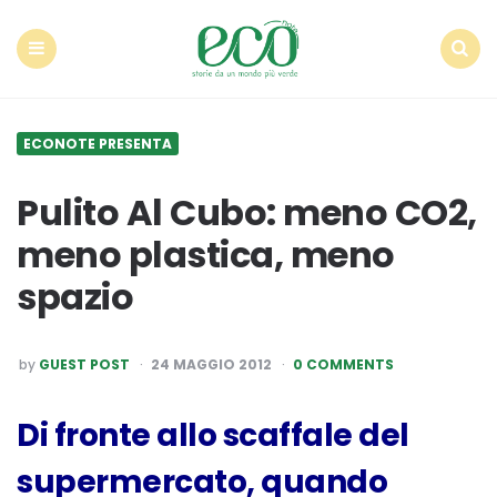
Econote
Menu
Search
ECONOTE PRESENTA
Pulito Al Cubo: meno CO2,
meno plastica, meno
spazio
POSTED
by
GUEST POST
24 MAGGIO 2012
0 COMMENTS
BY
Di fronte allo scaffale del
supermercato, quando