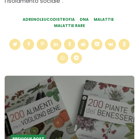
l’isolamento sociale”.
ADRENOLEUCODISTROFIA
DNA
MALATTIE
MALATTIE RARE
Post
navigation
PREVIOUS POST