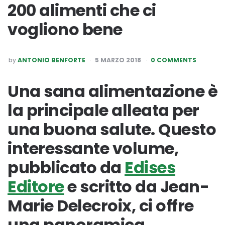
200 alimenti che ci
vogliono bene
POSTED
by
ANTONIO BENFORTE
5 MARZO 2018
0 COMMENTS
BY
Una sana alimentazione è
la principale alleata per
una buona salute. Questo
interessante volume,
pubblicato da
Edises
Editore
e scritto da Jean-
Marie Delecroix, ci offre
una panoramica