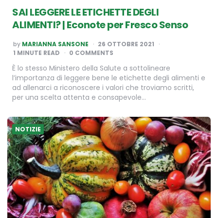
SAI LEGGERE LE ETICHETTE DEGLI
ALIMENTI? | Econote per Fresco Senso
POSTED
by
MARIANNA SANSONE
26 OTTOBRE 2021
BY
1
MINUTE READ
0 COMMENTS
È lo stesso Ministero della Salute a sottolineare
l’importanza di leggere bene le etichette degli alimenti e
ad allenarci a riconoscere i valori che troviamo scritti,
per una scelta attenta e consapevole…
NOTIZIE