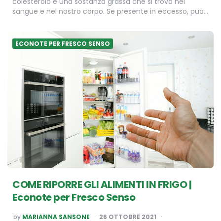
colesterolo è una sostanza grassa che si trova nel
sangue e nel nostro corpo. Se presente in eccesso, può…
ECONOTE PER FRESCO SENSO
COME RIPORRE GLI ALIMENTI IN FRIGO |
Econote per Fresco Senso
POSTED
by
MARIANNA SANSONE
26 OTTOBRE 2021