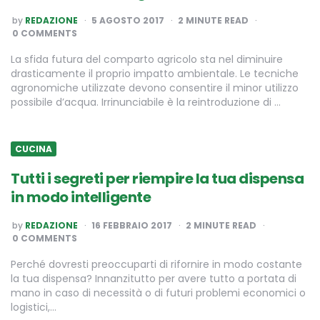
POSTED
by
REDAZIONE
5 AGOSTO 2017
2
MINUTE READ
BY
0 COMMENTS
La sfida futura del comparto agricolo sta nel diminuire
drasticamente il proprio impatto ambientale. Le tecniche
agronomiche utilizzate devono consentire il minor utilizzo
possibile d’acqua. Irrinunciabile è la reintroduzione di …
CUCINA
Tutti i segreti per riempire la tua dispensa
in modo intelligente
POSTED
by
REDAZIONE
16 FEBBRAIO 2017
2
MINUTE READ
BY
0 COMMENTS
Perché dovresti preoccuparti di rifornire in modo costante
la tua dispensa? Innanzitutto per avere tutto a portata di
mano in caso di necessità o di futuri problemi economici o
logistici,…