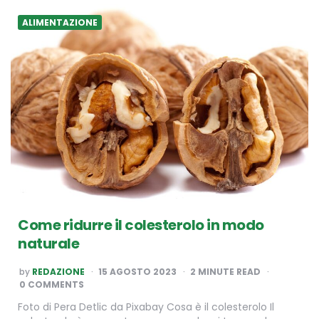
ALIMENTAZIONE
Come ridurre il colesterolo in modo
naturale
POSTED
by
REDAZIONE
15 AGOSTO 2023
2
MINUTE READ
BY
0 COMMENTS
Foto di Pera Detlic da Pixabay Cosa è il colesterolo Il