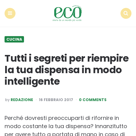
Econote
Menu
Search
CUCINA
Tutti i segreti per riempire
la tua dispensa in modo
intelligente
POSTED
by
REDAZIONE
16 FEBBRAIO 2017
0 COMMENTS
BY
Perché dovresti preoccuparti di rifornire in
modo costante la tua dispensa? Innanzitutto
per avere tutto a portata di mano in caso di