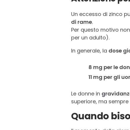
Un eccesso di zinco 
di rame
.
Per questo motivo no
per un adulto).
In generale, la
dose gi
8 mg per le do
11 mg per gli uo
Le donne in
gravidanz
superiore, ma sempre 
Quando biso