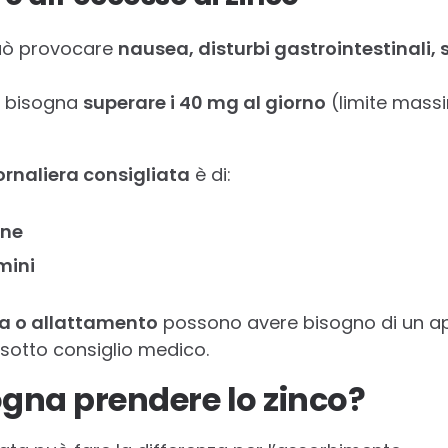
può provocare
nausea, disturbi gastrointestinali,
n bisogna
superare i 40 mg al giorno
(limite mas
ornaliera consigliata
è di:
nne
mini
a o allattamento
possono avere bisogno di un a
sotto consiglio medico.
gna prendere lo zinco?