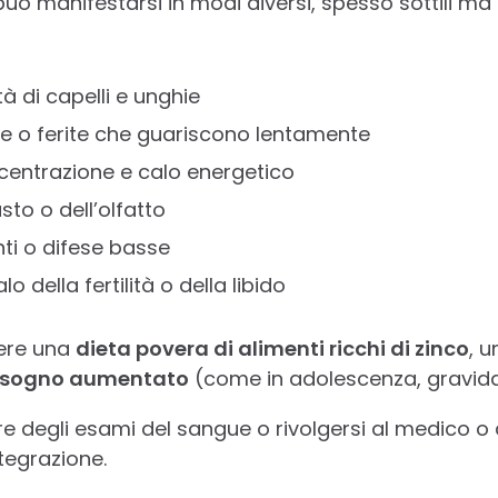
uò manifestarsi in modi diversi, spesso sottili ma r
tà di capelli e unghie
ne o ferite che guariscono lentamente
ncentrazione e calo energetico
sto o dell’olfatto
nti o difese basse
lo della fertilità o della libido
ere una
dieta povera di alimenti ricchi di zinco
, 
isogno aumentato
(come in adolescenza, gravida
are degli esami del sangue o rivolgersi al medico o 
tegrazione.