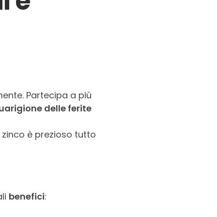
i è
ente. Partecipa a più
uarigione delle ferite
o zinco è prezioso tutto
ali
benefici
: