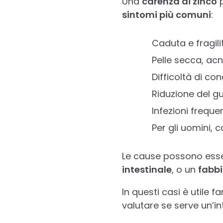
Una
carenza di zinco
p
sintomi più comuni
:
Caduta e fragili
Pelle secca, ac
Difficoltà di co
Riduzione del gu
Infezioni freque
Per gli uomini, ca
Le cause possono ess
intestinale
, o un
fabb
In questi casi è utile f
valutare se serve un’in