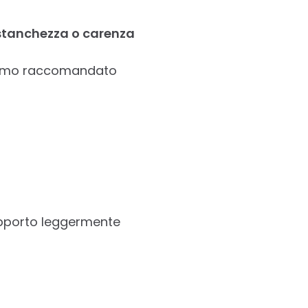
 stanchezza o carenza
simo raccomandato
pporto leggermente