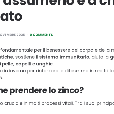
assumerlo e a ch
iato
NOVEMBRE 2025
0 COMMENTS
fondamentale per il benessere del corpo e della m
atiche
, sostiene il
sistema immunitario
, aiuta la
g
 pelle, capelli e unghie
.
 in inverno per rinforzare le difese, ma in realtà l
é.
ne prendere lo zinco?
 cruciale in molti processi vitali. Tra i suoi princip