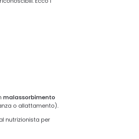
iconoscibili. Ecco i
un
malassorbimento
nza o allattamento).
al nutrizionista per