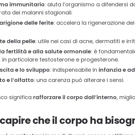
tema immunitario
: aiuta l’organismo a difendersi da
ata dei malanni stagionali.
rigione delle ferite
: accelera la rigenerazione dei 
te della pelle
: utile nei casi di acne, dermatiti e irr
a fertilità e alla salute ormonale
: è fondamentale
 in particolare testosterone e progesterone.
scita e lo sviluppo
: indispensabile in
infanzia e a
o e l’olfatto
: una carenza può alterare i sensi.
nco significa
rafforzare il corpo dall’interno
, migli
capire che il corpo ha bisog