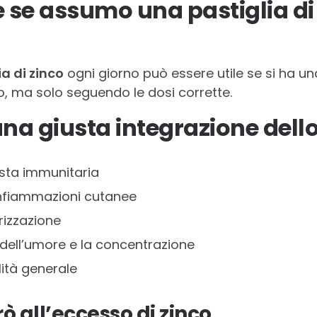
se assumo una pastiglia di 
ia di zinco
ogni giorno può essere utile se si ha u
 ma solo seguendo le dosi corrette.
 una giusta integrazione dell
osta immunitaria
infiammazioni cutanee
trizzazione
 dell’umore e la concentrazione
lità generale
ò all’eccesso di zinco