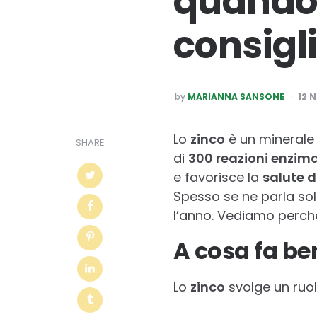
quando 
consigl
POSTED
by
MARIANNA SANSONE
12 
BY
Lo
zinco
è un minerale 
SHARE
di
300 reazioni enzim
e favorisce la
salute di
Spesso se ne parla solo
l’anno. Vediamo perch
A cosa fa be
Lo
zinco
svolge un ruolo