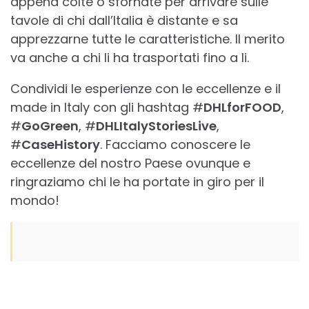
appena colte o sfornate per arrivare sulle
tavole di chi dall’Italia è distante e sa
apprezzarne tutte le caratteristiche. Il merito
va anche a chi li ha trasportati fino a li.
Condividi le esperienze con le eccellenze e il
made in Italy con gli hashtag #
DHLforFOOD
,
#
GoGreen
, #
DHLItalyStoriesLive
,
#
CaseHistory
. Facciamo conoscere le
eccellenze del nostro Paese ovunque e
ringraziamo chi le ha portate in giro per il
mondo!