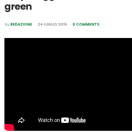
green
POSTED
by
REDAZIONE
24 LUGLIO 2016
0 COMMENTS
BY