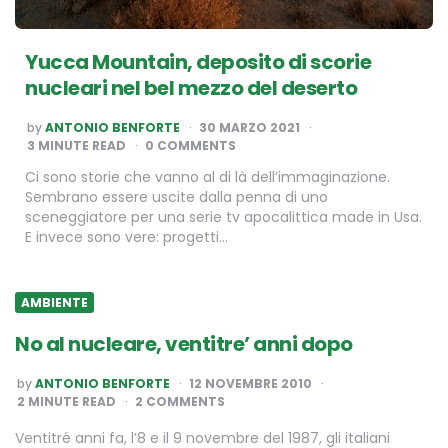
Yucca Mountain, deposito di scorie
nucleari nel bel mezzo del deserto
POSTED
by
ANTONIO BENFORTE
30 MARZO 2021
BY
3
MINUTE READ
0 COMMENTS
Ci sono storie che vanno al di là dell’immaginazione.
Sembrano essere uscite dalla penna di uno
sceneggiatore per una serie tv apocalittica made in Usa.
E invece sono vere: progetti…
AMBIENTE
No al nucleare, ventitre’ anni dopo
POSTED
by
ANTONIO BENFORTE
12 NOVEMBRE 2010
BY
2
MINUTE READ
2 COMMENTS
Ventitré anni fa, l’8 e il 9 novembre del 1987, gli italiani