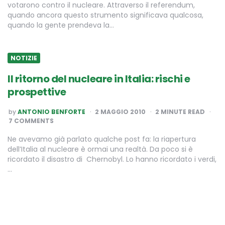
votarono contro il nucleare. Attraverso il referendum,
quando ancora questo strumento significava qualcosa,
quando la gente prendeva la…
NOTIZIE
Il ritorno del nucleare in Italia: rischi e
prospettive
POSTED
by
ANTONIO BENFORTE
2 MAGGIO 2010
2
MINUTE READ
BY
7 COMMENTS
Ne avevamo già parlato qualche post fa: la riapertura
dell’Italia al nucleare è ormai una realtà. Da poco si è
ricordato il disastro di Chernobyl. Lo hanno ricordato i verdi,
…