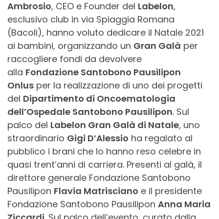
Ambrosio
, CEO e Founder del
Labelon
,
esclusivo club in via Spiaggia Romana
(Bacoli), hanno voluto dedicare il Natale 2021
ai bambini, organizzando un
Gran Galà
per
raccogliere fondi da devolvere
alla
Fondazione Santobono Pausilipon
Onlus
per la realizzazione di uno dei progetti
del
Dipartimento di Oncoematologia
dell’Ospedale Santobono Pausilipon
. Sul
palco del
Labelon Gran Galà di Natale
, uno
straordinario
Gigi D’Alessio
ha regalato al
pubblico i brani che lo hanno reso celebre in
quasi trent’anni di carriera. Presenti al galà, il
direttore generale Fondazione Santobono
Pausilipon
Flavia Matrisciano
e il presidente
Fondazione Santobono Pausilipon
Anna Maria
Ziccardi
. Sul palco dell’evento, curato dalla