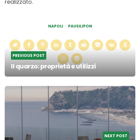
realizzato.
NAPOLI
PAUSILIPON
PREVIOUS POST
Il quarzo: proprietà e utilizzi
Post
navigation
NEXT POST