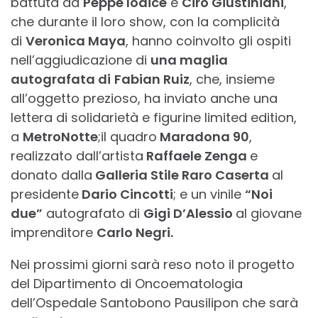
battuta da
Peppe Iodice
e
Ciro Giustiniani
,
che durante il loro show, con la complicità
di
Veronica Maya
, hanno coinvolto gli ospiti
nell’aggiudicazione di
una maglia
autografata di
Fabian Ruiz
, che, insieme
all’oggetto prezioso, ha inviato anche una
lettera di solidarietà e figurine limited edition,
a
MetroNotte
;il quadro
Maradona 90
,
realizzato dall’artista
Raffaele Zenga
e
donato dalla
Galleria Stile Raro Caserta
al
presidente
Dario Cincotti
; e un vinile
“Noi
due”
autografato di
Gigi D’Alessio
al giovane
imprenditore
Carlo Negri.
Nei prossimi giorni sarà reso noto il progetto
del Dipartimento di Oncoematologia
dell’Ospedale Santobono Pausilipon che sarà