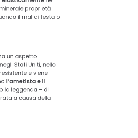
a elasticamente
nel
 minerale proprietà
uando il mal di testa o
 ha un aspetto
gli Stati Uniti, nello
resistente e viene
ono
l’ametista e il
o la leggenda – di
brata a causa della