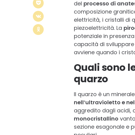
del
processo di anate
composizione granitica
elettricità, i cristalli 
piezoelettricità. La
piro
potenziale in presenza
capacità di sviluppare
avviene quando i crist
Quali sono le
quarzo
Il quarzo è un minerale
nell’ultravioletto e nel
aggredito dagli acidi, a
monocristallino
vanta
sezione esagonale e pu
peculiari.