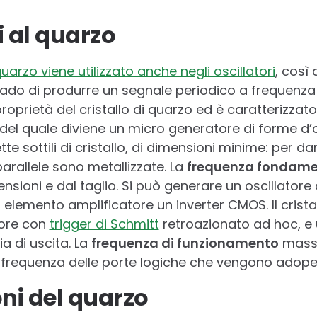
ri al quarzo
 quarzo viene utilizzato anche negli oscillatori
, così 
rado di produrre un segnale periodico a frequenza f
proprietà del cristallo di quarzo ed è caratterizzat
tù del quale diviene un micro generatore di forme d’on
te sottili di cristallo, di dimensioni minime: per da
 parallele sono metallizzate. La
frequenza fondament
nsioni e dal taglio. Si può generare un oscillatore
i elemento amplificatore un inverter CMOS. Il crista
itore con
trigger di Schmitt
retroazionato ad hoc, e u
a di uscita. La
frequenza di funzionamento
massi
in frequenza delle porte logiche che vengono adope
oni del quarzo