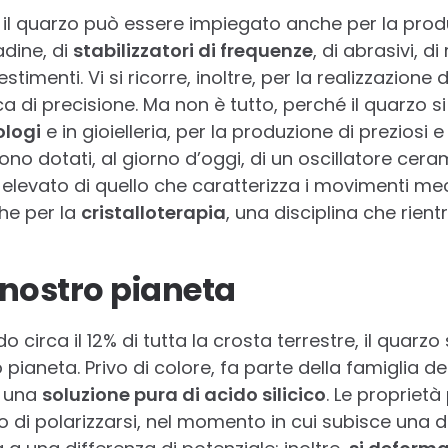
 il quarzo può essere impiegato anche per la produz
adine, di
stabilizzatori di frequenze
, di abrasivi, di 
stimenti. Vi si ricorre, inoltre, per la realizzazione
a di precisione. Ma non è tutto, perché il quarzo s
ologi
e in gioielleria, per la produzione di preziosi 
ono dotati, al giorno d’oggi, di un oscillatore cer
ù elevato di quello che caratterizza i movimenti mecca
he per la
cristalloterapia
, una disciplina che rient
l nostro pianeta
 circa il 12% di tutta la crosta terrestre, il quarzo
pianeta. Privo di colore, fa parte della famiglia dei
a una
soluzione pura di acido silicico
. Le proprietà
do di polarizzarsi, nel momento in cui subisce una