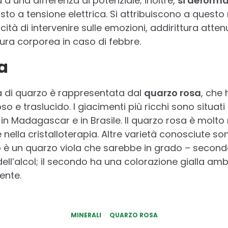
a una differenza di potenziale; inoltre,
si deform
sto a tensione elettrica. Si attribuiscono a questo
ità di intervenire sulle emozioni, addirittura atten
ra corporea in caso di febbre.
a
à di quarzo è rappresentata dal
quarzo rosa
, che
 e traslucido. I giacimenti più ricchi sono situati ne
 in Madagascar e in Brasile. Il quarzo rosa è molto 
nella cristalloterapia. Altre varietà conosciute s
mo è un quarzo viola che sarebbe in grado – second
 dell’alcol; il secondo ha una colorazione gialla am
ente.
MINERALI
QUARZO ROSA