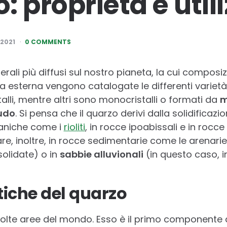
o: proprietà e utili
2021
0 COMMENTS
rali più diffusi sul nostro pianeta, la cui composi
ia esterna vengono catalogate le differenti varietà
alli, mentre altri sono monocristalli o formati da
m
nudo
. Si pensa che il quarzo derivi dalla solidifica
caniche come i
rioliti
, in rocce ipoabissali e in rocc
ovare, inoltre, in rocce sedimentarie come le arenari
olidate) o in
sabbie alluvionali
(in questo caso, i
tiche del quarzo
 molte aree del mondo. Esso è il primo componente 