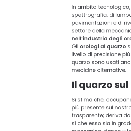
In ambito tecnologico,
spettrografia, di lamp
pavimentazioni e di rive
settore della meccanic
nell’industria degli or
Gli
orologi al quarzo
s
livello di precisione pi
quarzo sono usati anc
medicine alternative.
Il quarzo su
Si stima che, occupando
più presente sul nostro 
trasparente; deriva d
sì che esso sia in gra