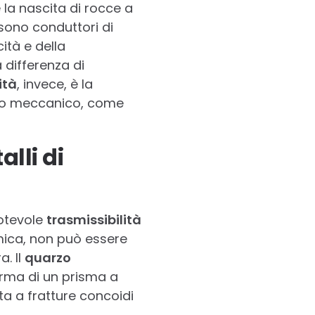
 la nascita di rocce a
sono conduttori di
cità e della
 differenza di
ità
, invece, è la
tipo meccanico, come
alli di
notevole
trasmissibilità
imica, non può essere
a. Il
quarzo
rma di un prisma a
a a fratture concoidi