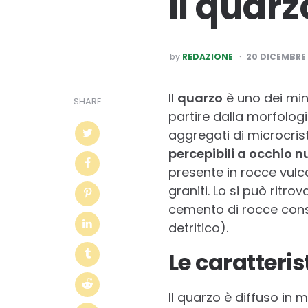
Il quarz
POSTED
by
REDAZIONE
20 DICEMBRE 
BY
Il
quarzo
è uno dei mine
SHARE
partire dalla morfolog
aggregati di microcrist
percepibili a occhio 
presente in rocce vul
graniti. Lo si può ritr
cemento di rocce cons
detritico).
Le caratteris
Il quarzo è diffuso in