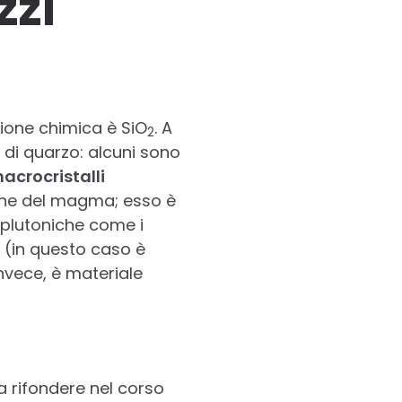
zzi
zione chimica è SiO
. A
2
 di quarzo: alcuni sono
acrocristalli
zione del magma; esso è
e plutoniche come i
e (in questo caso è
nvece, è materiale
a rifondere nel corso