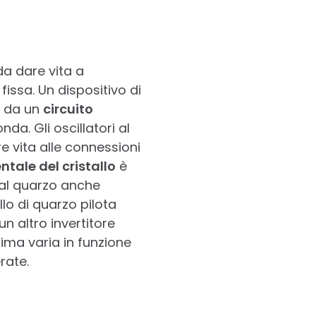
da dare vita a
issa. Un dispositivo di
o da un
circuito
da. Gli oscillatori al
re vita alle connessioni
ale del cristallo
è
 al quarzo anche
llo di quarzo pilota
n altro invertitore
ma varia in funzione
rate.