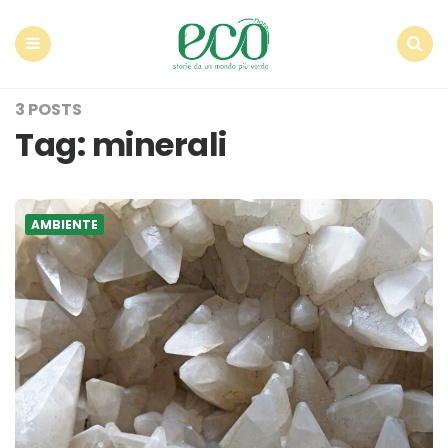
Econote
Menu
Search
3 POSTS
Tag:
minerali
AMBIENTE