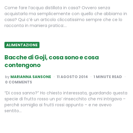
Come fare l’acqua distillata in casa? Ovvero senza
acquistarla ma semplicemente con quello che abbiamo in
casa? Qui c’è un articolo cliccatissimo sempre che ce lo
racconta in maniera pratica:…
ALIMENTAZIONE
Bacche di Goji, cosa sono e cosa
contengono
POSTED
by
MARIANNA SANSONE
11 AGOSTO 2014
1
MINUTE READ
BY
0 COMMENTS
“Di cosa sanno?” Ho chiesto interessata, guardando questa
specie di frutto rosso un po’ rinsecchito che mi intrigava –
perché somiglia ai frutti rossi appunto – e ne avevo
sentito…