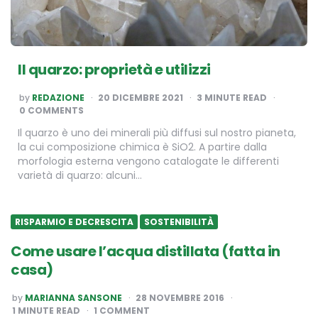
Il quarzo: proprietà e utilizzi
POSTED
by
REDAZIONE
20 DICEMBRE 2021
3
MINUTE READ
BY
0 COMMENTS
Il quarzo è uno dei minerali più diffusi sul nostro pianeta,
la cui composizione chimica è SiO2. A partire dalla
morfologia esterna vengono catalogate le differenti
varietà di quarzo: alcuni…
RISPARMIO E DECRESCITA
SOSTENIBILITÀ
Come usare l’acqua distillata (fatta in
casa)
POSTED
by
MARIANNA SANSONE
28 NOVEMBRE 2016
BY
1
MINUTE READ
1 COMMENT