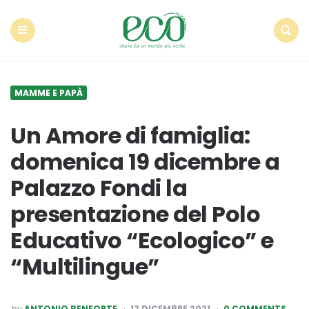
Econote
Menu
Search
MAMME E PAPÀ
Un Amore di famiglia:
domenica 19 dicembre a
Palazzo Fondi la
presentazione del Polo
Educativo “Ecologico” e
“Multilingue”
POSTED
by
ANTONIO BENFORTE
17 DICEMBRE 2021
0 COMMENTS