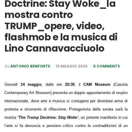
Doctrine: Stay Woke_la
mostra contro
TRUMP_opere, video,
flashmob e la musica di
Lino Cannavacciuolo
POSTED
by
ANTONIO BENFORTE
13 MAGGIO 2026
0 COMMENTS
BY
Giovedì
14 maggio
, dalle ore
20:30
, il
CAM Museum
(Casoria
Contemporary Art Museum) presenta un doppio appuntamento di respiro
internazionale, dove arte e musica si coniugano per diventare arma di
protesta
e strumento di riflessione. Protagonista della serata sarà la
mostra
“
The Trump Doctrine: Stay Woke
”
, un potente manifesto in cui
l’arte si fa denuncia e pensiero critico contro le contraddizioni
di un