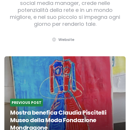
social media manager, crede nelle
potenzialità della rete e in un mondo
migliore, e nel suo piccolo si impegna ogni
giorno per renderlo tale.
Website
Post
navigation
PREVIOUS POST
Mostra benefica Claudia Piscitelli
Museo della Moda Fondazione
Mondragone