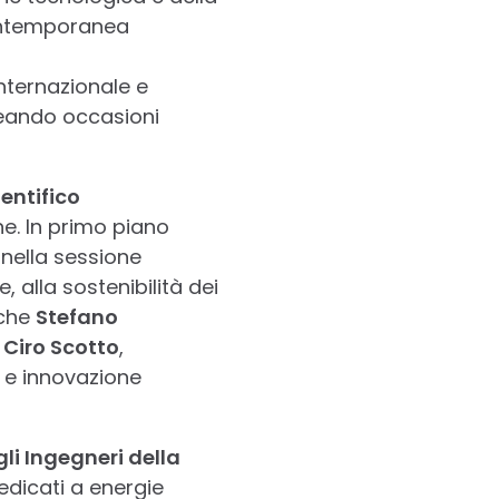
 contemporanea
nternazionale e
reando occasioni
entifico
e. In primo piano
 nella sessione
, alla sostenibilità dei
nche
Stefano
 Ciro Scotto
,
a e innovazione
li Ingegneri della
dicati a energie