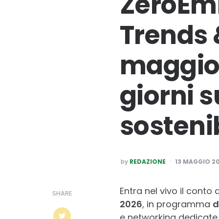
ZeroEmi
Trends 
maggio 
giorni 
sostenib
POSTED
by
REDAZIONE
13 MAGGIO 2
BY
Entra nel vivo il conto
SHARE
2026
, in programma
d
e networking dedicate a