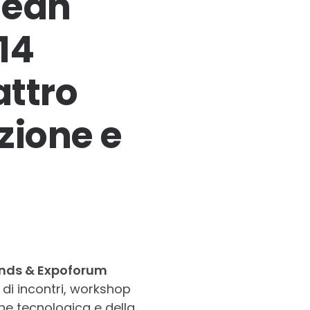
nean
14
ttro
zione e
ends & Expoforum
 di incontri, workshop
one tecnologica e della