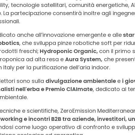
lity, tecnologie satellitari, comunità energetiche, A
e. La partecipazione consentirà inoltre agli ingegneri
sionali.
icato anche all’innovazione emergente e alle
star
obotics
, che sviluppa pinze robotiche soft per ridu
rodotti freschi;
Hydroponic Organic,
con il primo 
idroponica ad alta resa e
Aura System,
che present
 Italy per la purificazione dell’aria indoor.
iflettori sono sulla
divulgazione ambientale
e
i gi
alisti nell
’
erba e Premio ClAImate
, dedicato ai te
mbientale.
tecniche e scientifiche, ZeroEmission Mediterrane
orking e incontri B2B tra aziende, investitori, un
dosi come luogo operativo di confronto e svilupp