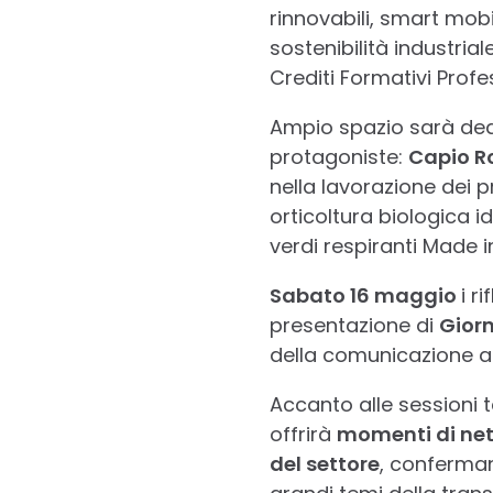
rinnovabili, smart mobi
sostenibilità industrial
Crediti Formativi Profes
Ampio spazio sarà ded
protagoniste:
Capio R
nella lavorazione dei p
orticoltura biologica 
verdi respiranti Made in
Sabato 16 maggio
i r
presentazione di
Giorn
della comunicazione a
Accanto alle sessioni 
offrirà
momenti di netw
del settore
, conferman