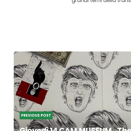
grandi temi della tran
Post
navigation
PREVIOUS POST
Giovedì 14 CAM MUSEUM_Th