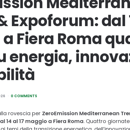
ssion Mediterra
& Expoforum: dal 
a Fiera Roma qua
su energia, innova
ilità
026
0 COMMENTS
 alla rovescia per
ZeroEmission Mediterranean Tr
al 14 al 17 maggio a Fiera Roma
. Quattro giornate
i temi della transizione energetica, dell’innovazi