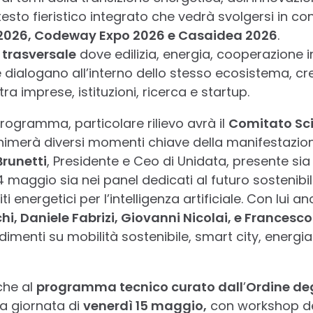
ntesto fieristico integrato che vedrà svolgersi in
2026, Codeway Expo 2026 e Casaidea 2026
.
trasversale
dove edilizia, energia, cooperazione i
e dialogano all’interno dello stesso ecosistema, c
ra imprese, istituzioni, ricerca e startup.
programma, particolare rilievo avrà il
Comitato Sci
nimerà diversi momenti chiave della manifestazion
runetti
, Presidente e Ceo di Unidata, presente sia
 maggio sia nei panel dedicati al futuro sostenibile
ti energetici per l’intelligenza artificiale. Con lui a
hi, Daniele Fabrizi, Giovanni Nicolai, e Francesco
imenti su mobilità sostenibile, smart city, energi
che al
programma tecnico curato dall
’
Ordine deg
la giornata di
venerdì 15 maggio,
con workshop de