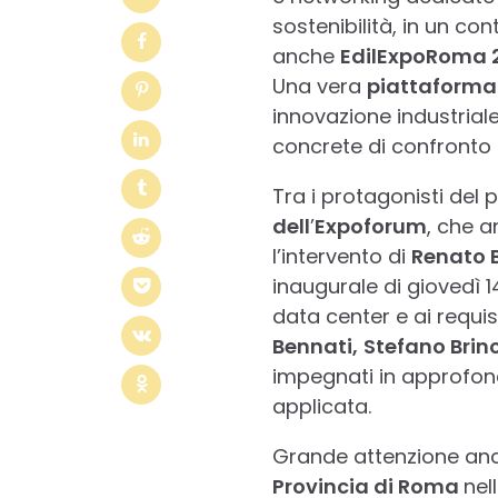
sostenibilità, in un co
anche
EdilExpoRoma 
Una vera
piattaforma 
innovazione industrial
concrete di confronto t
Tra i protagonisti del 
dell
’
Expoforum
, che a
l’intervento di
Renato B
inaugurale di giovedì 14
data center e ai requisi
Bennati,
Stefano Brinc
impegnati in approfond
applicata.
Grande attenzione an
Provincia di Roma
nel