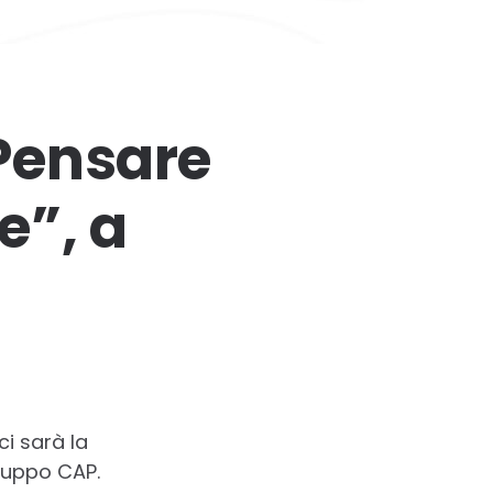
“Pensare
e”, a
ci sarà la
Gruppo CAP.