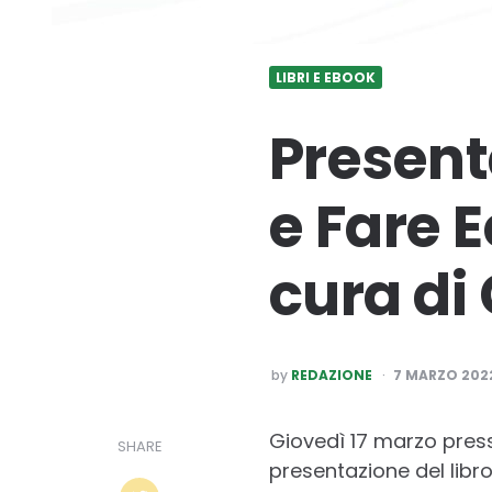
LIBRI E EBOOK
Present
e Fare 
cura di
POSTED
by
REDAZIONE
7 MARZO 202
BY
Giovedì 17 marzo presso
SHARE
presentazione del libr