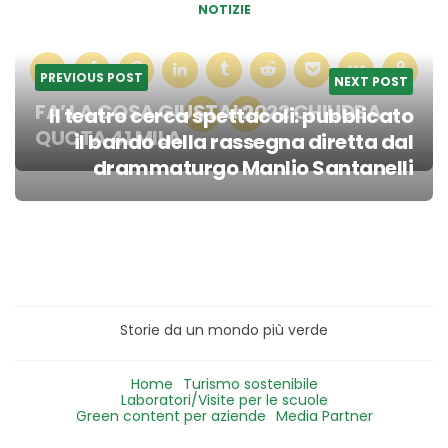
NOTIZIE
PREVIOUS POST
NEXT POST
FA’ LA COSA GIUSTA! 2022 CHIUDE A
Il teatro cerca spettacoli: pubblicato
QUOTA 41 MILA
il bando della rassegna diretta dal
Post
drammaturgo Manlio Santanelli
navigation
Storie da un mondo più verde
Home
Turismo sostenibile
Laboratori/Visite per le scuole
Green content per aziende
Media Partner