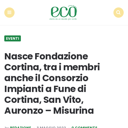
Econote
Menu
Search
EVENTI
Nasce Fondazione
Cortina, tra i membri
anche il Consorzio
Impianti a Fune di
Cortina, San Vito,
Auronzo – Misurina
POSTED
by
REDAZIONE
3 MAGGIO 2022
0 COMMENTS