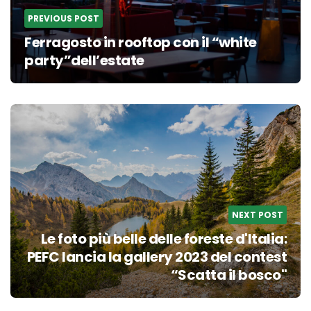
PREVIOUS POST
Ferragosto in rooftop con il “white
party”dell’estate
NEXT POST
Le foto più belle delle foreste d'Italia:
PEFC lancia la gallery 2023 del contest
“Scatta il bosco"