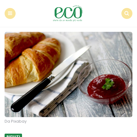
Econote
Menu
Search
Da Pixabay
RIFIUTI