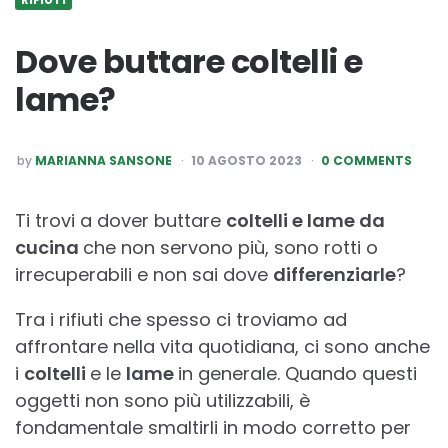
Dove buttare coltelli e
lame?
POSTED
by
MARIANNA SANSONE
10 AGOSTO 2023
0 COMMENTS
BY
Ti trovi a dover buttare
coltelli e lame da
cucina
che non servono più, sono rotti o
irrecuperabili e non sai dove
differenziarle
?
Tra i rifiuti che spesso ci troviamo ad
affrontare nella vita quotidiana, ci sono anche
i
coltelli
e le
lame
in generale. Quando questi
oggetti non sono più utilizzabili, è
fondamentale smaltirli in modo corretto per