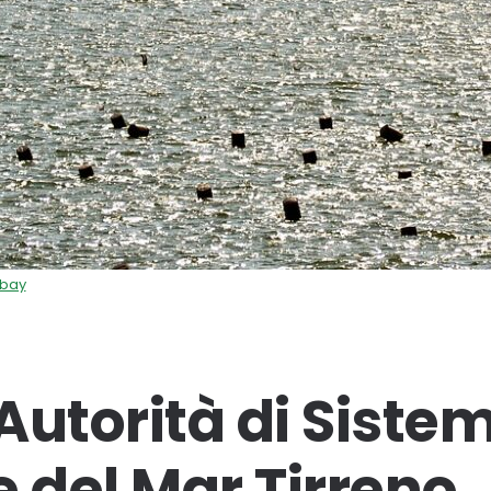
abay
 Autorità di Siste
e del Mar Tirreno