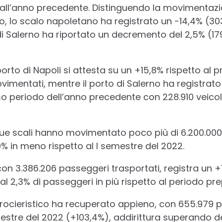
 all’anno precedente. Distinguendo la movimentazi
no, lo scalo napoletano ha registrato un -14,4% (30
i Salerno ha riportato un decremento del 2,5% (179.
l porto di Napoli si attesta su un +15,8% rispetto a
vimentati, mentre il porto di Salerno ha registra
sso periodo dell’anno precedente con 228.910 veico
e scali hanno movimentato poco più di 6.200.000 
% in meno rispetto al I semestre del 2022.
 con 3.386.206 passeggeri trasportati, registra un +
 al 2,3% di passeggeri in più rispetto al periodo p
 crocieristico ha recuperato appieno, con 655.979 
stre del 2022 (+103,4%), addirittura superando de