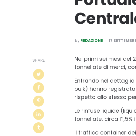
Central
POSTED
by
REDAZIONE
17 SETTEMBRE
BY
Nei primi sei mesi del 
SHARE
tonnellate di merci, co
Entrando nel dettaglio 
bulk) hanno registrato
rispetto allo stesso pe
Le rinfuse liquide (li
tonnellate, circa l’1,5
Il traffico container de