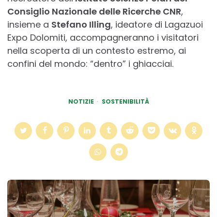
Consiglio Nazionale delle Ricerche CNR
,
insieme a
Stefano Illing
, ideatore di Lagazuoi
Expo Dolomiti, accompagneranno i visitatori
nella scoperta di un contesto estremo, ai
confini del mondo: “dentro” i ghiacciai.
NOTIZIE
SOSTENIBILITÀ
Post
navigation