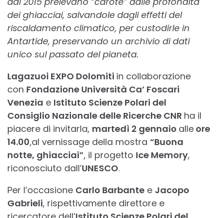
dal 2015 prelevano “carote” dalle profondità
dei ghiacciai, salvandole dagli effetti del
riscaldamento climatico, per custodirle in
Antartide, preservando un archivio di dati
unico sul passato del pianeta.
Lagazuoi EXPO Dolomiti
in collaborazione
con
Fondazione Università Ca’ Foscari
Venezia
e
Istituto Scienze Polari del
Consiglio Nazionale delle Ricerche CNR
ha il
piacere di invitarla,
martedì 2 gennaio
alle
ore
14.00
,al vernissage della mostra
“Buona
notte, ghiacciai”
, il progetto
Ice Memory
,
riconosciuto dall’
UNESCO
.
Per l’occasione
Carlo Barbante
e
Jacopo
Gabrieli
, rispettivamente direttore e
ricercatore dell’
Istituto Scienze Polari del