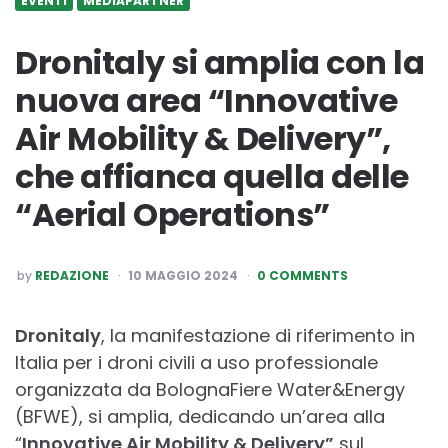
EVENTI
MEDIAPARTNER
Dronitaly si amplia con la
nuova area “Innovative
Air Mobility & Delivery”,
che affianca quella delle
“Aerial Operations”
POSTED
by
REDAZIONE
10 MAGGIO 2024
0 COMMENTS
BY
Dronitaly
, la manifestazione di riferimento in
Italia per i droni civili a uso professionale
organizzata da BolognaFiere Water&Energy
(BFWE), si amplia, dedicando un’area alla
“
Innovative Air Mobility & Delivery”
sul