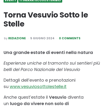
EVENTI
ITINERARI ECOSOSTENIBILI
Torna Vesuvio Sotto le
Stelle
POSTED
by
REDAZIONE
5 GIUGNO 2024
0 COMMENTS
BY
Una grande estate di eventi nella natura
Esperienze uniche al tramonto sui sentieri più
belli del Parco Nazionale del Vesuvio
Dettagli dell’evento e prenotazioni
su
www.vesuviosottolestelle.it
Anche quest’estate il
Vesuvio
diventa
un
luogo da vivere non solo di