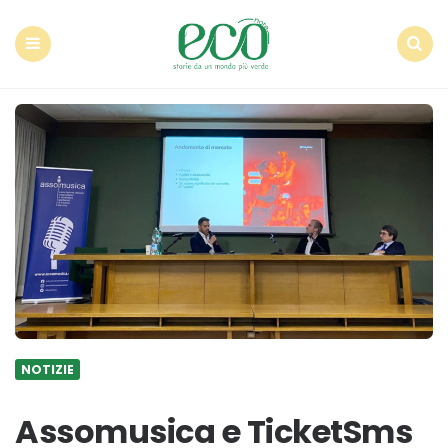
Econote
Menu
Search
NOTIZIE
Assomusica e TicketSms