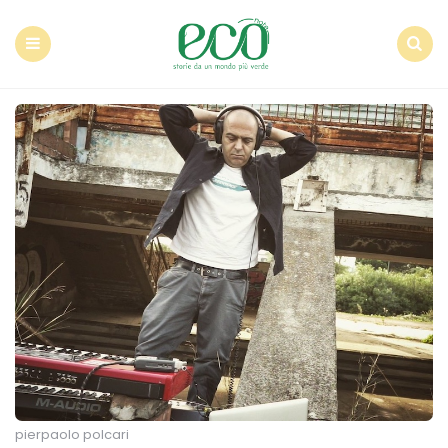
Econote
Menu
Search
pierpaolo polcari