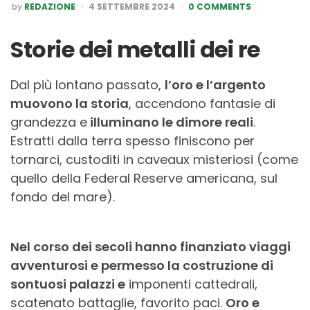
POSTED
by
REDAZIONE
4 SETTEMBRE 2024
0 COMMENTS
BY
Storie dei metalli dei re
Dal più lontano passato,
l’oro e l’argento
muovono la storia
, accendono fantasie di
grandezza e
illuminano le dimore reali
.
Estratti dalla terra spesso finiscono per
tornarci, custoditi in caveaux misteriosi (come
quello della Federal Reserve americana, sul
fondo del mare).
Nel corso dei secoli hanno finanziato viaggi
avventurosi e permesso la costruzione di
sontuosi palazzi e
imponenti cattedrali,
scatenato battaglie, favorito paci.
Oro e