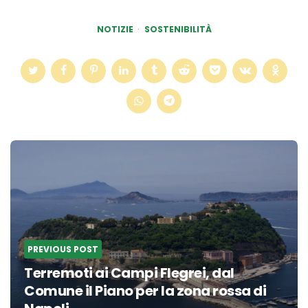
NOTIZIE
SOSTENIBILITÀ
Post
navigation
PREVIOUS POST
Terremoti ai Campi Flegrei, dal
Comune il Piano per la zona rossa di