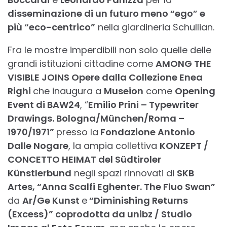
disseminazione di un futuro meno “ego” e
più “eco-centrico”
nella giardineria Schullian.
Fra le mostre imperdibili non solo quelle delle
grandi istituzioni cittadine come
AMONG THE
VISIBLE JOINS Opere dalla Collezione Enea
Righi
che inaugura a
Museion
come
Opening
Event di BAW24
, “
Emilio Prini – Typewriter
Drawings. Bologna/München/Roma –
1970/1971”
presso la
Fondazione Antonio
Dalle Nogare
, la ampia collettiva
KONZEPT /
CONCETTO HEIMAT del Südtiroler
Künstlerbund
negli spazi rinnovati di
SKB
Artes, “Anna Scalfi Eghenter. The Fluo Swan”
da
Ar/Ge Kunst
e
“Diminishing Returns
(Excess)” coprodotta da unibz / Studio