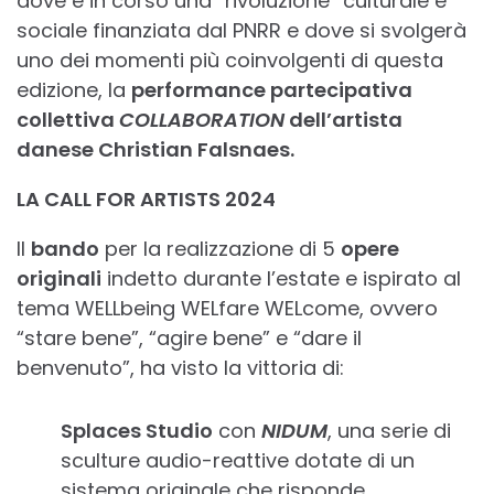
dove è in corso una “rivoluzione” culturale e
sociale finanziata dal PNRR e dove si svolgerà
uno dei momenti più coinvolgenti di questa
edizione, la
performance partecipativa
collettiva
COLLABORATION
dell’artista
danese Christian Falsnaes.
LA CALL FOR ARTISTS 2024
Il
bando
per la realizzazione di 5
opere
originali
indetto durante l’estate e ispirato al
tema WELLbeing WELfare WELcome, ovvero
“stare bene”, “agire bene” e “dare il
benvenuto”, ha visto la vittoria di:
Splaces Studio
con
NIDUM
, una serie di
sculture audio-reattive dotate di un
sistema originale che risponde