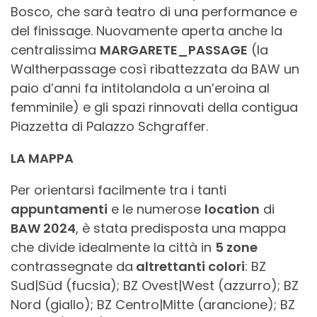
Bosco, che sarà teatro di una performance e
del finissage. Nuovamente aperta anche la
centralissima
MARGARETE_PASSAGE
(la
Waltherpassage così ribattezzata da BAW un
paio d’anni fa intitolandola a un’eroina al
femminile) e gli spazi rinnovati della contigua
Piazzetta di Palazzo Schgraffer.
LA MAPPA
Per orientarsi facilmente tra i tanti
appuntamenti
e le numerose
location
di
BAW 2024
, è stata predisposta una mappa
che divide idealmente la città in
5 zone
contrassegnate da
altrettanti colori
: BZ
Sud|Süd (fucsia); BZ Ovest|West (azzurro); BZ
Nord (giallo); BZ Centro|Mitte (arancione); BZ