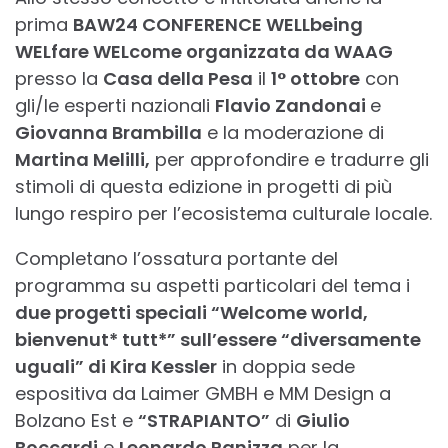
prima
BAW24 CONFERENCE WELLbeing
WELfare WELcome organizzata da WAAG
presso la
Casa della Pesa
il
1° ottobre
con
gli/le esperti nazionali
Flavio Zandonai
e
Giovanna Brambilla
e la moderazione di
Martina Melilli,
per approfondire e tradurre gli
stimoli di questa edizione in progetti di più
lungo respiro per l’ecosistema culturale locale.
Completano l’ossatura portante del
programma su aspetti particolari del tema i
due progetti speciali “Welcome world,
bienvenut* tutt*” sull’essere “diversamente
uguali” di Kira Kessler
in doppia sede
espositiva da Laimer GMBH e MM Design a
Bolzano Est e
“STRAPIANTO”
di
Giulio
Boccardi
e
Leonardo Panizza
per la