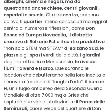
alberghi, cinema e negozi, ma da
quest’anno anche chiese, centri giovanili,
ospedali e scuole.
Oltre al
centro
, saranno
coinvolti
quartieri
meno conosciuti ma oggi al
centro di numerose riflessioni, come
Don
Bosco ed Europa Novacella, il distretto
creativo di Bolzano Est e il centro produttivo
“non solo STEM ma STEAM”
di Bolzano Sud
, le
piazze
e gli
spazi verdi
della città, i
giardini
degli hotel Laurin e Mondschein,
le rive dei
fiumi Talvera e Isarco
. Due saranno le
location che debutteranno nella loro inedita o
rinnovata funzione di “luoghi d’arte”:
il bunker
H
, un rifugio antiaereo della Seconda Guerra
Mondiale di oltre 7.000 mq a Gries che
ospiterà due video istallazioni, e
il Parco delle
Semirurali
, cuore verde del quartiere di Don