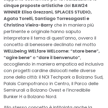
cinque proposte artistiche
dei
BAW24
WINNER
Elisa Grezzani, SPLACES STUDIO,
Agata Torelli, Santiago Torresagasti e
Christina Vieira-Barry
che in maniera più
pertinente e originale hanno saputo
interpretare il tema di quest’anno, ovvero il
concetto di benessere declinato nel motto
WELLbeing WELfare WELcome:
“stare bene”,
“agire bene”
e
“dare il benvenuto”
,
accogliendo in maniera empatica ed inclusiva
con progetti cardine dislocati nelle diverse
zone della città: il NOI Techpark a Bolzano Sud,
Palais Campofranco in Centro, il Parco delle
Semirurali a Bolzano Ovest e l’incredibile
Bunker H a Bolzano Nord.
Allo stesso concetto è intitolata anche la