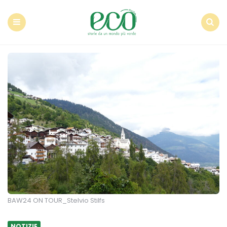
Econote
Menu
Search
BAW24 ON TOUR_Stelvio Stilfs
NOTIZIE