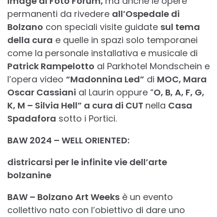
Image al Foto Forum,
ma anche le opere
permanenti da rivedere
all’Ospedale di
Bolzano
con speciali visite guidate
sul tema
della cura
e quelle in spazi solo temporanei
come la personale installativa e musicale di
Patrick Rampelotto
al Parkhotel Mondschein e
l’opera video
“Madonnina Led”
di
MOC, Mara
Oscar Cassiani
al Laurin oppure “
O, B, A, F, G,
K, M – Silvia Hell” a cura di CUT
nella
Casa
Spadafora
sotto i Portici.
BAW 2024 – WELL ORIENTED:
districarsi per le infinite vie dell’arte
bolzanine
BAW – Bolzano Art Weeks
è un evento
collettivo nato con l’obiettivo di dare uno