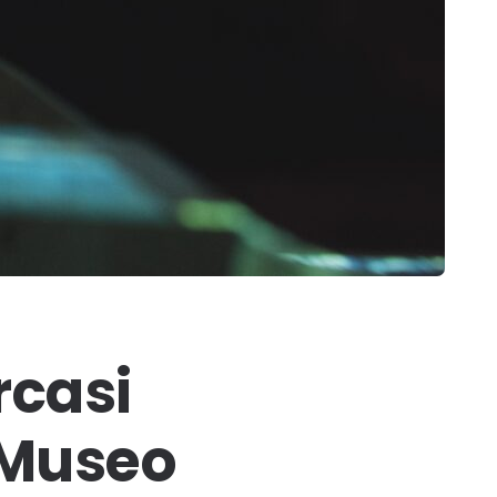
rcasi
l Museo