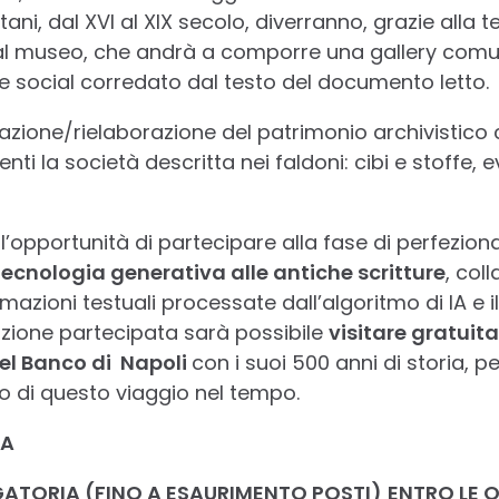
ani, dal XVI al XIX secolo, diverranno, grazie alla 
 al museo, che andrà a comporre una gallery comu
 social corredato dal testo del documento letto.
ione/rielaborazione del patrimonio archivistico c
ti la società descritta nei faldoni: cibi e stoffe, e
 l’opportunità di partecipare alla fase di perfezi
tecnologia generativa alle antiche scritture
, col
mazioni testuali processate dall’algoritmo di IA e il
tazione partecipata sarà possibile
visitare gratuit
del Banco di Napoli
con i suoi 500 anni di storia, 
lo di questo viaggio nel tempo.
TA
ATORIA (FINO A ESAURIMENTO POSTI)
ENTRO LE O