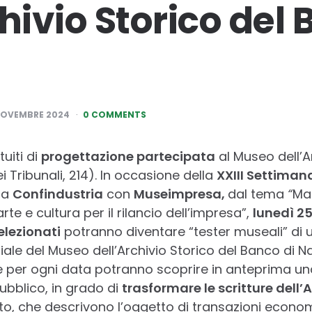
hivio Storico del 
NOVEMBRE 2024
0 COMMENTS
uiti di
progettazione partecipata
al Museo dell’A
i Tribunali, 214). In occasione della
XXIII Settiman
da
Confindustria
con
Museimpresa,
dal tema
“
Ma
 arte e cultura per il rilancio dell’impresa”,
lunedì 25
elezionati
potranno diventare “tester museali” di 
ale del Museo dell’Archivio Storico del Banco di N
one per ogni data potranno scoprire in anteprima un
ubblico, in grado di
trasformare le scritture dell’
o, che descrivono l’oggetto di transazioni econom