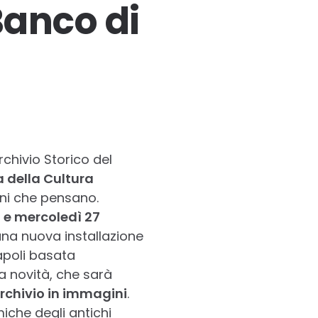
Banco di
rchivio Storico del
a della Cultura
ni che pensano.
 e mercoledì 27
una nuova installazione
apoli basata
a novità, che sarà
Archivio in immagini
.
iche degli antichi