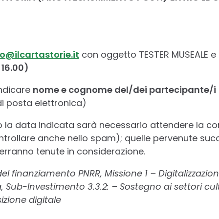
fo@ilcartastorie.it
con oggetto TESTER MUSEALE e
 16.00)
indicare
nome e cognome del/dei partecipante/i
di posta elettronica)
ro la data indicata sarà necessario attendere la co
ntrollare anche nello spam); quelle pervenute suc
erranno tenute in considerazione.
del finanziamento PNRR, Missione 1 – Digitalizzazio
, Sub-Investimento 3.3.2: – Sostegno ai settori cult
izione digitale