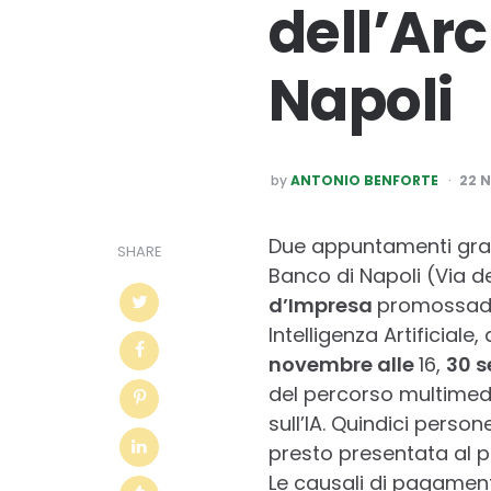
dell’Arc
Napoli
POSTED
by
ANTONIO BENFORTE
22 
BY
Due appuntamenti grat
SHARE
Banco di Napoli (Via de
d’Impresa
promossa
Intelligenza Artificiale,
novembre alle
16,
30 s
del percorso multimedi
sull’IA. Quindici pers
presto presentata al p
Le causali di pagament