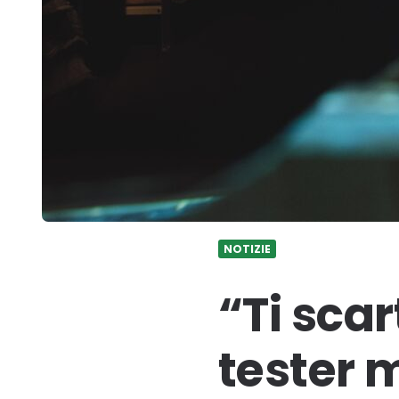
NOTIZIE
“Ti sca
tester 