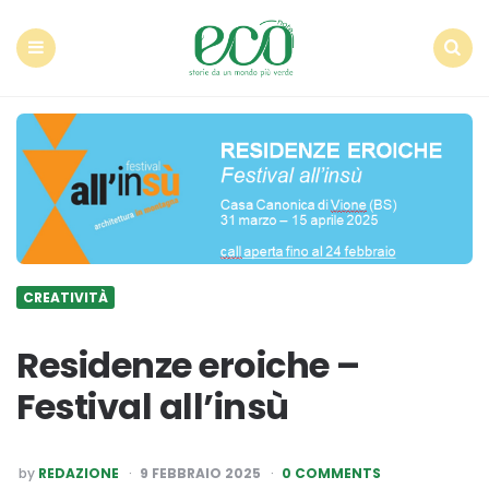
Econote
Menu
Search
CREATIVITÀ
Residenze eroiche –
Festival all’insù
POSTED
by
REDAZIONE
9 FEBBRAIO 2025
0 COMMENTS
BY