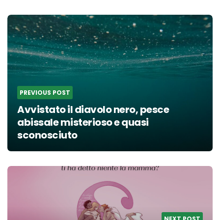
Post
navigation
PREVIOUS POST
Avvistato il diavolo nero, pesce
abissale misterioso e quasi
sconosciuto
NEXT POST