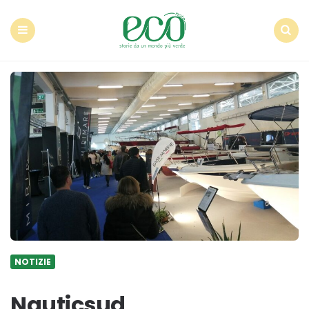
Econote
Menu
Search
NOTIZIE
Nauticsud,