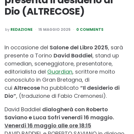
Dio (ALTRECOSE)
POSTED
by
REDAZIONE
15 MAGGIO 2025
0 COMMENTS
BY
In occasione del
Salone del Libro 2025
, sarà
presente a Torino
David Baddiel
, stand up
comedian, sceneggiatore, presentatore,
editorialista del
Guardian
, scrittore molto
conosciuto in Gran Bretagna, di
cui
Altrecose
ha pubblicato
“Il desiderio di
Dio”
, (traduzione di Fabio Cremonesi).
David Baddiel
dialogherà con Roberto
Saviano e Luca Sofri venerdì 16 maggio.
Venerdì 16 maggio alle ore 18:15
DAVID BADDIEL e ROBERTO SAVIANO in dialogo