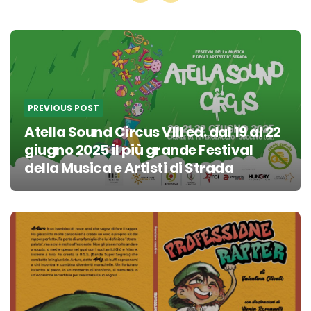
Post
navigation
PREVIOUS POST
Atella Sound Circus VIII ed. dal 19 al 22
giugno 2025 il più grande Festival
della Musica e Artisti di Strada