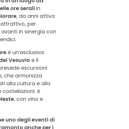
erà in un luogo da
elle ore serali
in
lorare
, da anni attiva
attrattivo, per
 avanti in sinergia con
endici.
are
è un’esclusiva
del Vesuvio
e il
prevede escursioni
le, che armonizza
ti alla cultura e alla
 costellazioni. A
eleste
, con vino e
e uno degli eventi di
tramonto anche per i