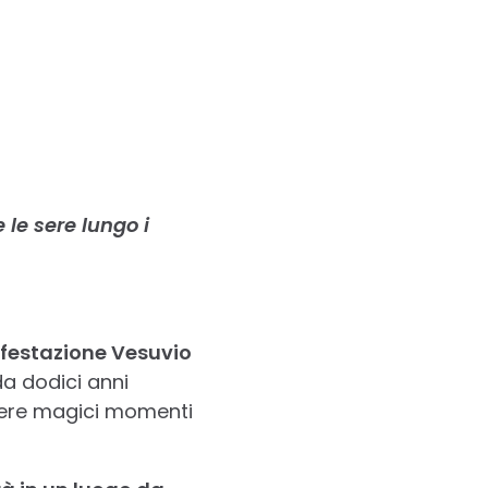
 le sere lungo i
ifestazione
Vesuvio
a dodici anni
rrere magici momenti