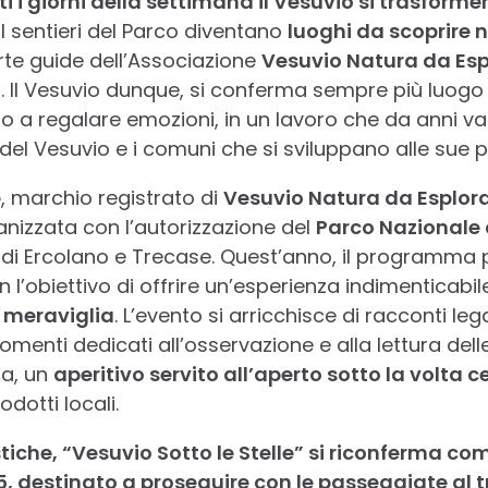
ti i giorni della settimana il Vesuvio si trasform
. I sentieri del Parco diventano
luoghi da scoprire n
te guide dell’Associazione
Vesuvio Natura da Esp
o. Il Vesuvio dunque, si conferma sempre più luogo 
nto a regalare emozioni, in un lavoro che da anni va
del Vesuvio e i comuni che si sviluppano alle sue p
e
, marchio registrato di
Vesuvio Natura da Esplor
anizzata con l’autorizzazione del
Parco Nazionale 
 di Ercolano e Trecase. Quest’anno, il programma 
n l’obiettivo di offrire un’esperienza indimenticabi
 meraviglia
. L’evento si arricchisce di racconti lega
omenti dedicati all’osservazione e alla lettura delle
za, un
aperitivo servito all’aperto sotto la volta c
odotti locali.
iche, “Vesuvio Sotto le Stelle” si riconferma com
5, destinato a proseguire con le passeggiate al 