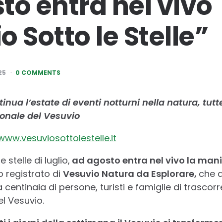
to entra nel vivo
 Sotto le Stelle”
25
0 COMMENTS
nua l’estate di eventi notturni nella natura, tutte
ionale del Vesuvio
www.vesuviosottolestelle.it
stelle di luglio,
ad agosto entra nel vivo la man
o registrato di
Vesuvio Natura da Esplorare
,
che d
 centinaia di persone, turisti e famiglie di trasco
el Vesuvio.