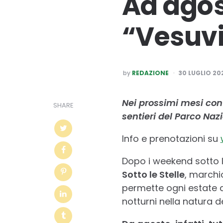
Ad agos
“Vesuvio
POSTED
by
REDAZIONE
30 LUGLIO 20
BY
Nei prossimi mesi conti
SHARE
sentieri del Parco Naz
Info e prenotazioni su
Dopo i weekend sotto le 
Sotto le Stelle
, marchi
permette ogni estate a
notturni nella natura d