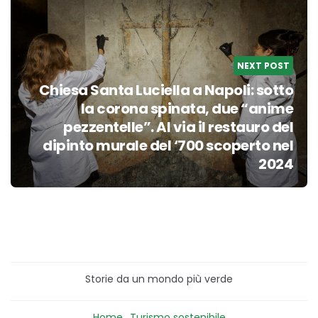
NEXT POST
Chiesa Santa Luciella a Napoli: sotto
la corona spinata, due “anime
pezzentelle”. Al via il restauro del
dipinto murale del ‘700 scoperto nel
2024
Storie da un mondo più verde
Home
Turismo sostenibile