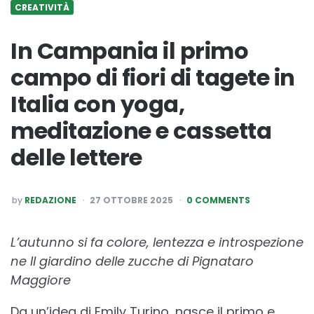
CREATIVITÀ
In Campania il primo
campo di fiori di tagete in
Italia con yoga,
meditazione e cassetta
delle lettere
POSTED
by
REDAZIONE
27 OTTOBRE 2025
0 COMMENTS
BY
L’autunno si fa colore, lentezza e introspezione
ne Il giardino delle zucche di Pignataro
Maggiore
Da un’idea di Emily Turino, nasce il primo e