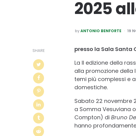
2025 all
POSTED
by
ANTONIO BENFORTE
19 
BY
presso la Sala Santa 
SHARE
La II edizione della ra
alla promozione della l
temi più complessi e att
domestiche.
Sabato 22 novembre 202
a Somma Vesuviana osp
Compton) di
Bruno De
hanno profondamente s