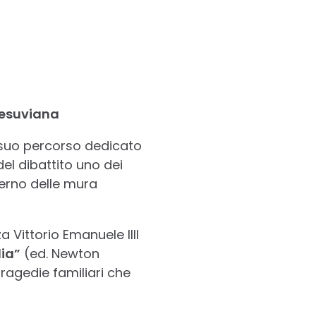
Vesuviana
 suo percorso dedicato
el dibattito uno dei
nterno delle mura
a Vittorio Emanuele IIII
lia”
(ed. Newton
ragedie familiari che