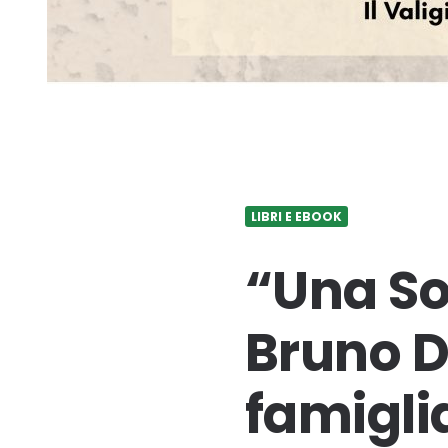
LIBRI E EBOOK
“Una So
Bruno De
famigl