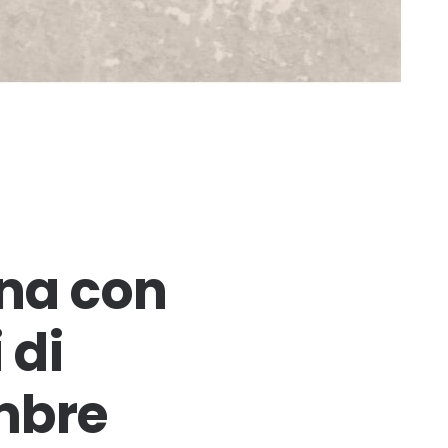
rna con
 di
mbre