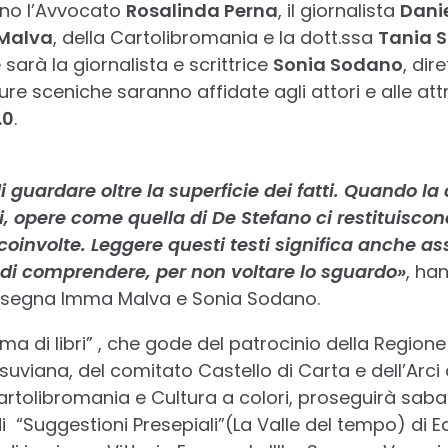
anno l’Avvocato
Rosalinda Perna
, il giornalista
Dani
Malva
, della Cartolibromania e la dott.ssa
Tania 
arà la giornalista e scrittrice
Sonia Sodano
, dir
ture sceniche saranno affidate agli attori e alle attr
.0
.
 di guardare oltre la superficie dei fatti. Quando 
ri, opere come quella di De Stefano ci restituisco
 coinvolte. Leggere questi testi significa anche 
 di comprendere, per non voltare lo sguardo»
, ha
rassegna Imma Malva e Sonia Sodano.
 di libri” , che gode del patrocinio della Region
iana, del comitato Castello di Carta e dell’Arc
rtolibromania e Cultura a colori, proseguirà sabat
i “Suggestioni Presepiali”(La Valle del tempo) di 