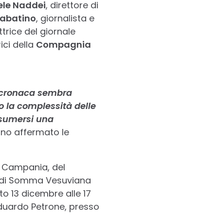
ele Naddei
, direttore di
Sabatino
, giornalista e
ettrice del giornale
ici della
Compagnia
la cronaca sembra
no la complessità delle
assumersi una
nno affermato le
e Campania, del
i di Somma Vesuviana
o 13 dicembre alle 17
Eduardo Petrone, presso