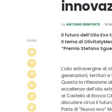
innovaz
POSTED
by
ANTONIO BENFORTE
16 
BY
Il futuro dell’Olio Ev
SHARE
Il tema di OlivitalyMe
“Premio Stefano Sgue
L’olio extravergine di
generazioni, territori 
Questa la riflessione a
eccellenze dell’olio ext
al Castello di Rocca Cil
discutere circa il futuro
Parla di “Nuovo evo” M