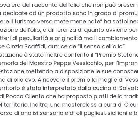
a era del racconto dell’olio che non può prescin
ne dedicate ad un prodotto sono in grado di promuov
ere il turismo verso mete mene note” ha sottolineat
zione dell’olio, a differenza di quanto avviene per i
eri di peculiarità e originalità ma il cambiamento è
ce Cinzia Scaffidi, autrice de “Il senso dell’olio”.
tazione è stato inoltre conferito il “Premio Stefan
memoria del Maestro Peppe Vessicchio, per l’impr
festazione mettendo a disposizione le sue conosc
a di olio evo. A ricevere il premio la moglie di Vess
rritorio è stato interpretato dalla cucina di Salva
di Rocca Cilento che ha proposto piatti della tradi
l territorio. Inoltre, una masterclass a cura di Ole
so di analisi sensoriale di oli pugliesi, siciliani e br