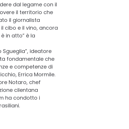
dere dal legame con il
ere il territorio che
o il giornalista
l cibo e il vino, ancora
 in atto” è la
o Sgueglia”, ideatore
onta fondamentale che
enze e competenze di
icchio, Errica Mormile.
tore Notaro, chef
zione cilentana
um ha condotto i
asiliani.