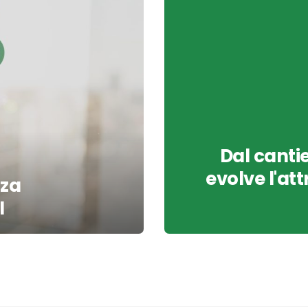
Dal cantie
evolve l'att
nza
I