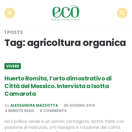
Econote
Menu
Search
1 POSTS
Tag:
agricoltura organica
VIVERE
Huerto Romita, l’orto dimostrativo di
Città del Messico. Intervista a Isotta
Camarota
POSTED
by
ALESSANDRA MAZZOTTA
25 GIUGNO 2014
BY
2
MINUTE READ
0 COMMENTS
Ha il pollice verde e un sorriso contagioso, Isotta. Parla con
passione di nasturzio, orti-lasagna e rotazione dei coltivi,