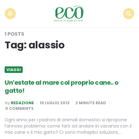
Econote
Menu
Search
1 POSTS
Tag:
alassio
VIAGGI
Un’estate al mare col proprio cane.. o
gatto!
POSTED
by
REDAZIONE
10 LUGLIO 2013
2
MINUTE READ
BY
0 COMMENTS
Ogni anno per i padroni di animali domestici si ripropone
l’annoso problema: come farò ad andare in vacanza con il
mio cane o il mio gatto? Ci sono molteplici soluzioni,…