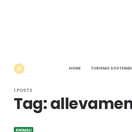
Ec
HOME
TURISMO SOSTENIBI
MENU
1 POSTS
Tag:
allevament
ANIMALI