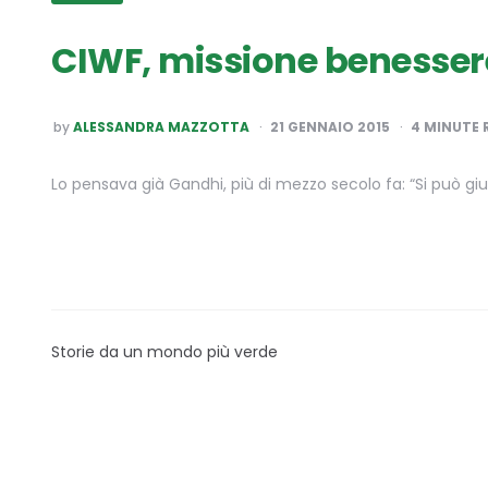
CIWF, missione benessere
POSTED
by
ALESSANDRA MAZZOTTA
21 GENNAIO 2015
4
MINUTE 
BY
Lo pensava già Gandhi, più di mezzo secolo fa: “Si può gi
Storie da un mondo più verde