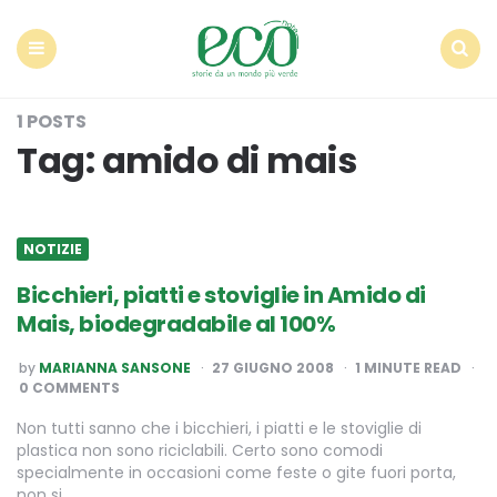
Econote
Menu
Search
1 POSTS
Tag:
amido di mais
NOTIZIE
Bicchieri, piatti e stoviglie in Amido di
Mais, biodegradabile al 100%
POSTED
by
MARIANNA SANSONE
27 GIUGNO 2008
1
MINUTE READ
BY
0 COMMENTS
Non tutti sanno che i bicchieri, i piatti e le stoviglie di
plastica non sono riciclabili. Certo sono comodi
specialmente in occasioni come feste o gite fuori porta,
non si…